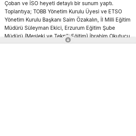
Çoban ve İSO heyeti detaylı bir sunum yaptı.
Toplantıya; TOBB Yönetim Kurulu Üyesi ve ETSO
Yönetim Kurulu Başkanı Saim Özakalın, İl Milli Eğitim
Müdürü Süleyman Ekici, Erzurum Eğitim Şube
Müdürü (Mesleki ve Teknik Eğitim) İbrahim Okutucu,
ETSO Meclis Üyesi ve Eğitim Komisyonu Başkanı
Abdullah Samancı, Erzurum MEİP Protokol Yürütme
Kurulu üyeleri ve okul müdürleri katıldı.
Öğrenciler İstihdam Odaklı Yetiştirilecek
Toplantıda, meslek lisesi mezunlarının iş hayatına
nitelikli ve donanımlı bir şekilde kazandırılması
amacıyla yapılacak çalışmalar ele alındı. Okullara
yetenekli öğrencilerin çekilmesi ve öğrencilerin
eğitim süreçlerinde doğrudan istihdam odaklı
yetiştirilmesi hedefiyle, proje kapsamında okul