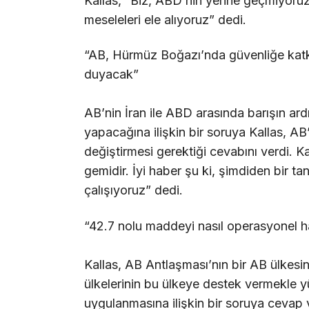
Kallas, “Biz, ABD’nin yerine geçmiyoruz
meseleleri ele alıyoruz” dedi.
“AB, Hürmüz Boğazı’nda güvenliğe katkı
duyacak”
AB’nin İran ile ABD arasında barışın ard
yapacağına ilişkin bir soruya Kallas, A
değiştirmesi gerektiği cevabını verdi. K
gemidir. İyi haber şu ki, şimdiden bir 
çalışıyoruz” dedi.
“42.7 nolu maddeyi nasıl operasyonel hal
Kallas, AB Antlaşması’nın bir AB ülkesin
ülkelerinin bu ülkeye destek vermekle y
uygulanmasına ilişkin bir soruya cevap v