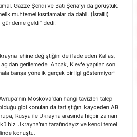
imal. Gazze Şeridi ve Batı Şeria’yı da görüştük.
elik muhtemel kısıtlamalar da dahil. (İsrailli)
a gündeme geldi” dedi.
yna lehine değiştiğini de ifade eden Kallas,
 açıdan gerilemede. Ancak, Kiev’e yapılan son
 hala barışa yönelik gerçek bir ilgi göstermiyor”
n Avrupa’nın Moskova’dan hangi tavizleri talep
 olduğu gibi konuları da tartıştığını kaydeden AB
vrupa, Rusya ile Ukrayna arasında hiçbir zaman
kü biz Ukrayna’nın tarafındayız ve kendi temel
linde konuştu.