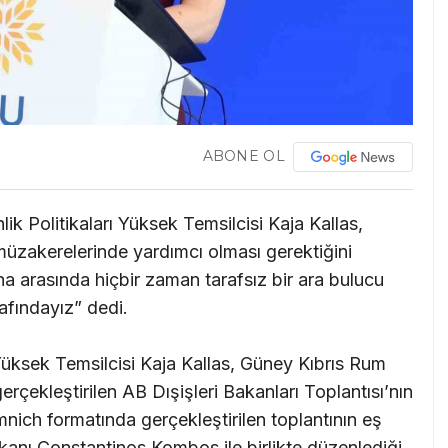
ABONE OL
lik Politikaları Yüksek Temsilcisi Kaja Kallas,
müzakerelerinde yardımcı olması gerektiğini
a arasında hiçbir zaman tarafsız bir ara bulucu
fındayız” dedi.
ı Yüksek Temsilcisi Kaja Kallas, Güney Kıbrıs Rum
çekleştirilen AB Dışişleri Bakanları Toplantısı’nın
nich formatında gerçekleştirilen toplantının eş
kanı Constantinos Kombos ile birlikte düzenlediği