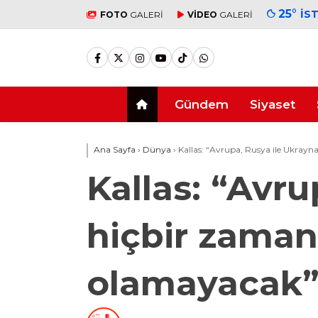
25
°
İS
FOTO
GALERİ
VİDEO
GALERİ
Gündem
Siyaset
Ana Sayfa
›
Dünya
›
Kallas: “Avrupa, Rusya ile Ukrayn
Kallas: “Avr
hiçbir zaman 
olamayacak