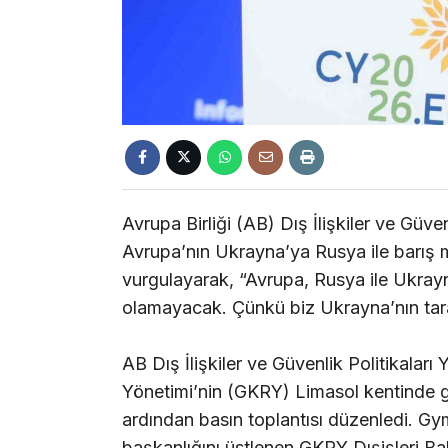
Avrupa Birliği (AB) Dış İlişkiler ve Güven
Avrupa’nın Ukrayna’ya Rusya ile barış 
vurgulayarak, “Avrupa, Rusya ile Ukrayn
olamayacak. Çünkü biz Ukrayna’nın tara
AB Dış İlişkiler ve Güvenlik Politikalar
Yönetimi’nin (GKRY) Limasol kentinde ger
ardından basın toplantısı düzenledi. Gym
başkanlığını üstlenen GKRY Dışişleri Ba