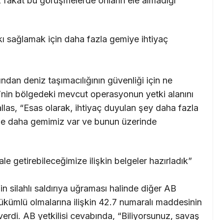
 fakat bu görüşmelerde onların ele almadığı
 sağlamak için daha fazla gemiye ihtiyaç
ından deniz taşımacılığının güvenliği için ne
B’nin bölgedeki mevcut operasyonun yetki alanını
allas, “Esas olarak, ihtiyaç duyulan şey daha fazla
tane daha gemimiz var ve bunun üzerinde
e getirebileceğimize ilişkin belgeler hazırladık”
in silahlı saldırıya uğraması halinde diğer AB
ükümlü olmalarına ilişkin 42.7 numaralı maddesinin
erdi. AB yetkilisi cevabında, “Biliyorsunuz, savaş