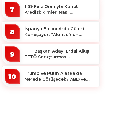
1,69 Faiz Oranıyla Konut
7
Kredisi: Kimler, Nasıl
Yararlanacak?
İspanya Basını Arda Güler’i
8
Konuşuyor: “Alonso’nun
Büyücüsü”
TFF Başkan Adayı Erdal Alkış
9
FETÖ Soruşturması
Kapsamında Tutuklandı
Trump ve Putin Alaska’da
10
Nerede Görüşecek? ABD ve
Rus Basını Farklı Yerleri İşaret
Etti!