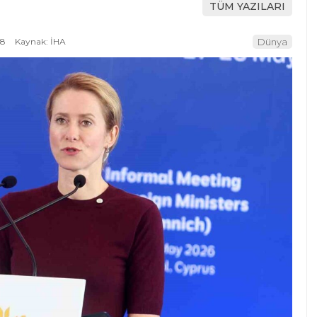
TÜM YAZILARI
48
Kaynak: İHA
Dünya