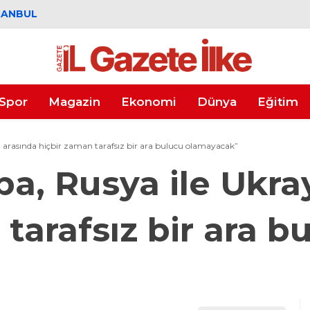
TANBUL
Spor
Magazin
Ekonomi
Dünya
Eğitim
a arasında hiçbir zaman tarafsız bir ara bulucu olamayacak”
upa, Rusya ile Ukr
tarafsız bir ara b
”