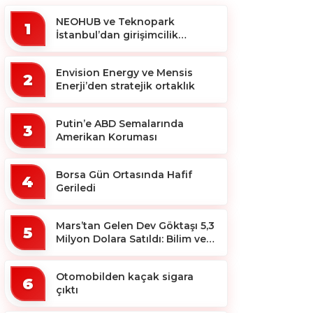
NEOHUB ve Teknopark
1
İstanbul’dan girişimcilik
ekosistemine destek
Envision Energy ve Mensis
2
Enerji’den stratejik ortaklık
Putin’e ABD Semalarında
3
Amerikan Koruması
Borsa Gün Ortasında Hafif
4
Geriledi
Mars’tan Gelen Dev Göktaşı 5,3
5
Milyon Dolara Satıldı: Bilim ve
Koleksiyon Dünyası Sallandı!
Otomobilden kaçak sigara
6
çıktı