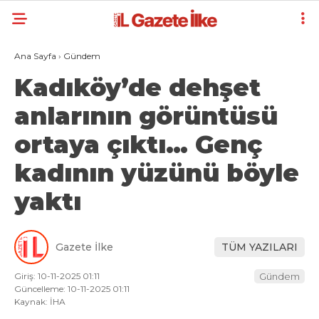
Ana Sayfa
›
Gündem
Kadıköy’de dehşet
anlarının görüntüsü
ortaya çıktı… Genç
kadının yüzünü böyle
yaktı
Gazete İlke
TÜM YAZILARI
Giriş: 10-11-2025 01:11
Gündem
Güncelleme: 10-11-2025 01:11
Kaynak: İHA