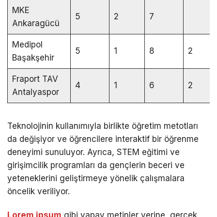
MKE
5
2
7
Ankaragücü
Medipol
5
1
8
2
Başakşehir
Fraport TAV
4
1
6
2
Antalyaspor
Teknolojinin kullanımıyla birlikte öğretim metotları
da değişiyor ve öğrencilere interaktif bir öğrenme
deneyimi sunuluyor. Ayrıca, STEM eğitimi ve
girişimcilik programları da gençlerin beceri ve
yeteneklerini geliştirmeye yönelik çalışmalara
öncelik veriliyor.
Lorem ipsum
gibi yapay metinler yerine, gerçek