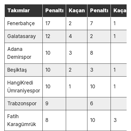
Takımlar
Penaltı
Kaçan
Penaltı
Kaçan
Fenerbahçe
17
2
7
1
Galatasaray
12
4
2
1
Adana
10
3
8
Demirspor
Beşiktaş
10
2
3
1
HangiKredi
10
1
10
1
Ümraniyespor
Trabzonspor
9
6
Fatih
8
10
3
Karagümrük