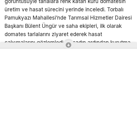
görüntüsüyle tarlalara renk katan kuru domatesin
üretim ve hasat sürecini yerinde inceledi. Torbalı
Pamukyazı Mahallesi’nde Tarımsal Hizmetler Dairesi
Başkanı Bülent Üngür ve saha ekipleri, ilk olarak
domates tarlalarını ziyaret ederek hasat
çalışmalarını gözlemledi. Hasadın ardından kurutma
alanına geçen ekipler, kuru domates üretiminde
katma değerin artırılması, üreticinin girdi
maliyetlerinin azaltılması, Torbalı kuru domatesinin
hak ettiği değeri bulabilmesi için üreticilerle görüştü.
Sıcağın altında ter döken kuru domates
emekçilerine moral
İzmir Büyükşehir Belediyesi, üretim sezonunda
Torbalı’ya Güneydoğu Anadolu Bölgesi başta olmak
üzere farklı illerden gelerek çalışan mevsimlik tarım