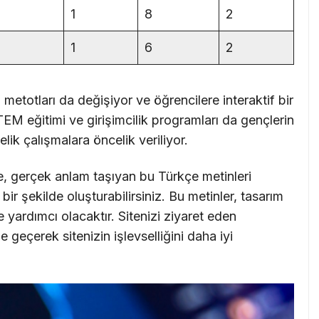
1
8
2
1
6
2
m metotları da değişiyor ve öğrencilere interaktif bir
M eğitimi ve girişimcilik programları da gençlerin
lik çalışmalara öncelik veriliyor.
e, gerçek anlam taşıyan bu Türkçe metinleri
ir şekilde oluşturabilirsiniz. Bu metinler, tasarım
 yardımcı olacaktır. Sitenizi ziyaret eden
me geçerek sitenizin işlevselliğini daha iyi