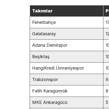
Takımlar
P
Fenerbahçe
1
Galatasaray
1
Adana Demirspor
1
Beşiktaş
1
HangiKredi Ümraniyespor
1
Trabzonspor
9
Fatih Karagümrük
8
MKE Ankaragücü
5