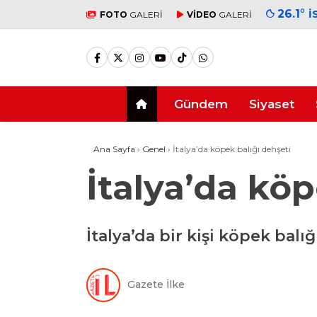
26.1
°
İ
FOTO
GALERİ
VİDEO
GALERİ
Gündem
Siyaset
Ana Sayfa
›
Genel
›
İtalya’da köpek balığı dehşeti
İtalya’da köp
İtalya’da bir kişi köpek balığ
Gazete İlke