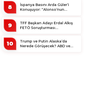
İspanya Basını Arda Güler’i
8
Konuşuyor: “Alonso’nun
Büyücüsü”
TFF Başkan Adayı Erdal Alkış
9
FETÖ Soruşturması
Kapsamında Tutuklandı
Trump ve Putin Alaska’da
10
Nerede Görüşecek? ABD ve
Rus Basını Farklı Yerleri İşaret
Etti!