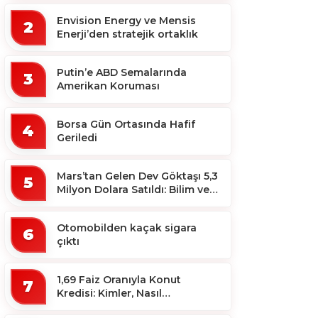
Envision Energy ve Mensis
2
Enerji’den stratejik ortaklık
Putin’e ABD Semalarında
3
Amerikan Koruması
Borsa Gün Ortasında Hafif
4
Geriledi
Mars’tan Gelen Dev Göktaşı 5,3
5
Milyon Dolara Satıldı: Bilim ve
Koleksiyon Dünyası Sallandı!
Otomobilden kaçak sigara
6
çıktı
1,69 Faiz Oranıyla Konut
7
Kredisi: Kimler, Nasıl
Yararlanacak?