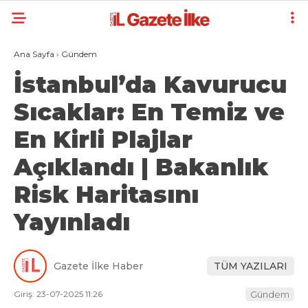
Ana Sayfa
›
Gündem
İstanbul’da Kavurucu
Sıcaklar: En Temiz ve
En Kirli Plajlar
Açıklandı | Bakanlık
Risk Haritasını
Yayınladı
Gazete İlke Haber
TÜM YAZILARI
Giriş: 23-07-2025 11:26
Gündem