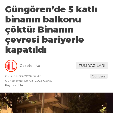
Güngören’de 5 katlı
binanın balkonu
çöktü: Binanın
çevresi bariyerle
kapatıldı
Gazete İlke
TÜM YAZILARI
Giriş: 09-08-2026 02:40
Gündem
Güncelleme: 09-08-2026 02:40
Kaynak: İHA