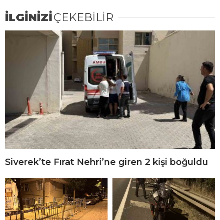
İLGİNİZİ
ÇEKEBİLİR
Siverek’te Fırat Nehri’ne giren 2 kişi boğuldu