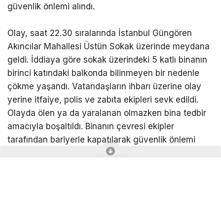
güvenlik önlemi alındı.
Olay, saat 22.30 sıralarında İstanbul Güngören
Akıncılar Mahallesi Üstün Sokak üzerinde meydana
geldi. İddiaya göre sokak üzerindeki 5 katlı binanın
birinci katındaki balkonda bilinmeyen bir nedenle
çökme yaşandı. Vatandaşların ihbarı üzerine olay
yerine itfaiye, polis ve zabıta ekipleri sevk edildi.
Olayda ölen ya da yaralanan olmazken bina tedbir
amacıyla boşaltıldı. Binanın çevresi ekipler
tarafından bariyerle kapatılarak güvenlik önlemi
alındı.
Konu ile ilgili konuşan Tayfun Kurt, “Bildiğim
kadarıyla apartmanın balkonu çökmüş. Ama neden
kaynaklandığı hakkında bilgimiz yok. Geldiğimizde o
esnada binada hala oturanlar vardı. Sonrasında