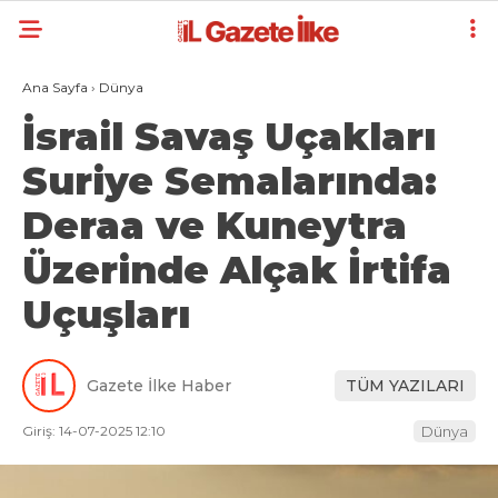
Ana Sayfa
›
Dünya
İsrail Savaş Uçakları
Suriye Semalarında:
Deraa ve Kuneytra
Üzerinde Alçak İrtifa
Uçuşları
Gazete İlke Haber
TÜM YAZILARI
Giriş: 14-07-2025 12:10
Dünya