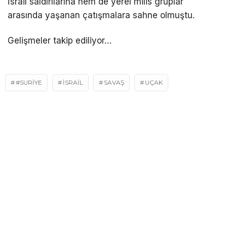
İsrail saldırılarına hem de yerel milis gruplar
arasında yaşanan çatışmalara sahne olmuştu.
Gelişmeler takip ediliyor…
#SURIYE
ISRAIL
SAVAŞ
UÇAK