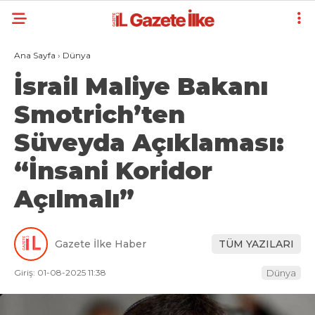
Ana Sayfa
›
Dünya
İsrail Maliye Bakanı
Smotrich’ten
Süveyda Açıklaması:
“İnsani Koridor
Açılmalı”
Gazete İlke Haber
TÜM YAZILARI
Giriş: 01-08-2025 11:38
Dünya