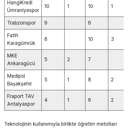
HangiKredi
10
1
10
1
Ümraniyespor
Trabzonspor
9
6
Fatih
8
10
3
Karagümrük
MKE
5
2
7
Ankaragücü
Medipol
5
1
8
2
Başakşehir
Fraport TAV
4
1
6
2
Antalyaspor
Teknolojinin kullanımıyla birlikte öğretim metotları