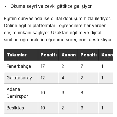
Okuma seyri ve zevki gittikçe gelişiyor
Eğitim dünyasında ise dijital dönüşüm hızla ilerliyor.
Online eğitim platformları, öğrencilere her yerden
erişim imkanı sağlıyor. Uzaktan eğitim ve dijital
sınıflar, öğrencilerin öğrenme süreçlerini destekliyor.
Takımlar
Penaltı
Kaçan
Penaltı
Kaçan
Fenerbahçe
17
2
7
1
Galatasaray
12
4
2
1
Adana
10
3
8
Demirspor
Beşiktaş
10
2
3
1