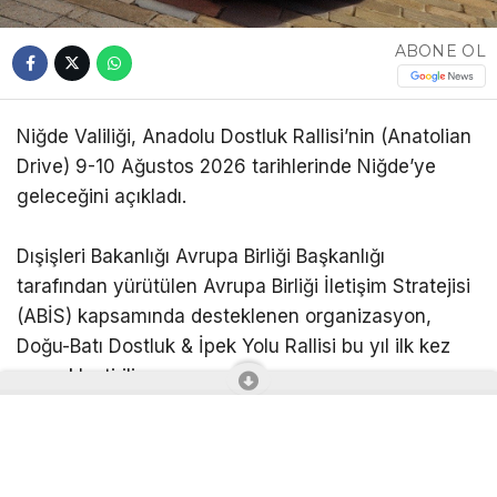
ABONE OL
Niğde Valiliği, Anadolu Dostluk Rallisi’nin (Anatolian
Drive) 9-10 Ağustos 2026 tarihlerinde Niğde’ye
geleceğini açıkladı.
Dışişleri Bakanlığı Avrupa Birliği Başkanlığı
tarafından yürütülen Avrupa Birliği İletişim Stratejisi
(ABİS) kapsamında desteklenen organizasyon,
Doğu-Batı Dostluk & İpek Yolu Rallisi bu yıl ilk kez
gerçekleştiriliyor.
2 Ağustos’ta İstanbul’dan başlayan ve 12
Ağustos’ta Ankara’da sona erecek ralliyle
Türkiye’nin doğal, tarihi ve kültürel değerlerinin