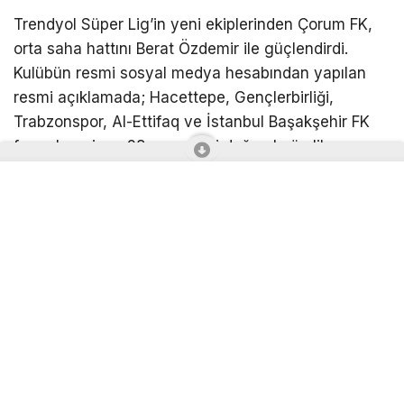
Trendyol Süper Lig’in yeni ekiplerinden Çorum FK,
orta saha hattını Berat Özdemir ile güçlendirdi.
Kulübün resmi sosyal medya hesabından yapılan
resmi açıklamada; Hacettepe, Gençlerbirliği,
Trabzonspor, Al-Ettifaq ve İstanbul Başakşehir FK
formaları giyen 28 yaşındaki doğumlu ön libero
Berat Ayberk Özdemir ile 2+1 yıllık sözleşme
imzalandığı duyurularak, “Güçlü fiziği ve
mücadeleci oyunuyla dikkat çeken Berat Ayberk
Özdemir, kariyerini artık kırmızı-siyahlı formamız
altında sürdürecektir. Arca Çorum FK ailesine hoş
geldin Berat Ayberk Özdemir. Kırmızı-siyahlı
formamız altında başarılı bir kariyer diliyoruz”
ifadelerine yer verildi.