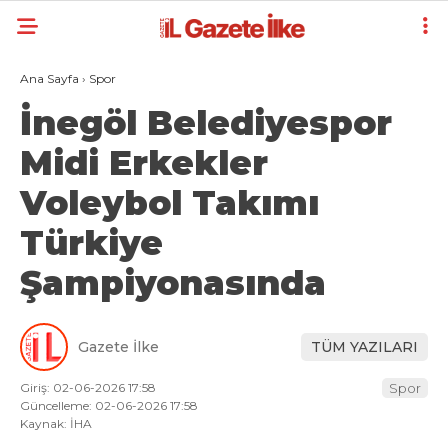
Ana Sayfa
›
Spor
İnegöl Belediyespor
Midi Erkekler
Voleybol Takımı
Türkiye
Şampiyonasında
Gazete İlke
TÜM YAZILARI
Giriş: 02-06-2026 17:58
Spor
Güncelleme: 02-06-2026 17:58
Kaynak: İHA