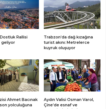
ostluk Rallisi
Trabzon’da dağ kızağına
 geliyor
turist akını: Metrelerce
kuyruk oluşuyor
azisi Ahmet Bacınak
Aydın Valisi Osman Varol,
 son yolculuğuna
Çine’de esnaf ve