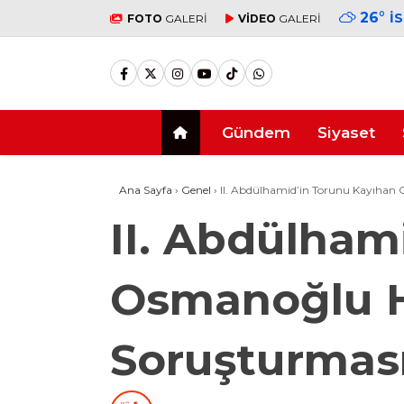
26
°
İ
FOTO
GALERİ
VİDEO
GALERİ
Gündem
Siyaset
Ana Sayfa
›
Genel
›
II. Abdülhamid’in Torunu Kayıha
II. Abdülham
Osmanoğlu H
Soruşturmas