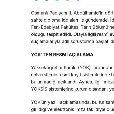
Osmanlı Padişahı II. Abdülhamid’in dör
sahte diploma iddiaları ile gündemde. İ
Fen-Edebiyat Fakültesi Tarih Bölümü’ne 
olduğu tespit edildi. Olayla ilgili resmî e
suçlamalarıyla adli soruşturma başlatıldı
YÖK’TEN RESMİ AÇIKLAMA
Yükseköğretim Kurulu (YÖK) tarafında
üniversitenin resmî kayıt sistemlerinde
bulunmadığı açıklandı. Ayrıca, ilgili mezu
YÖKSİS sistemlerine kurum dışından, yet
YÖK’ün yazılı açıklamasında, bu tür sah
girildiği ve elektronik imza taklidiyle olu