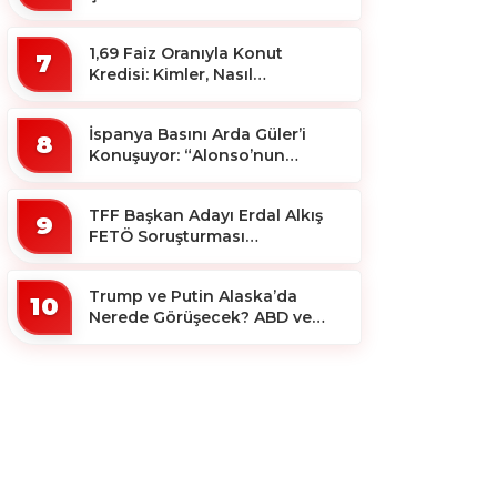
1,69 Faiz Oranıyla Konut
7
Kredisi: Kimler, Nasıl
Yararlanacak?
İspanya Basını Arda Güler’i
8
Konuşuyor: “Alonso’nun
Büyücüsü”
TFF Başkan Adayı Erdal Alkış
9
FETÖ Soruşturması
Kapsamında Tutuklandı
Trump ve Putin Alaska’da
10
Nerede Görüşecek? ABD ve
Rus Basını Farklı Yerleri İşaret
Etti!