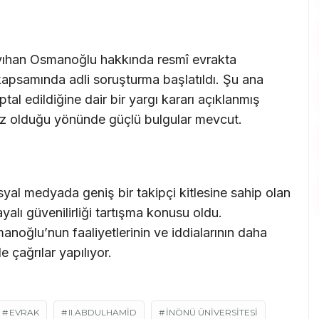
ayıhan Osmanoğlu hakkında resmî evrakta
kapsamında adli soruşturma başlatıldı. Şu ana
al edildiğine dair bir yargı kararı açıklanmış
iz olduğu yönünde güçlü bulgular mevcut.
al medyada geniş bir takipçi kitlesine sahip olan
lı güvenilirliği tartışma konusu oldu.
oğlu’nun faaliyetlerinin ve iddialarının daha
 çağrılar yapılıyor.
EVRAK
II.ABDULHAMID
İNÖNÜ ÜNIVERSITESI