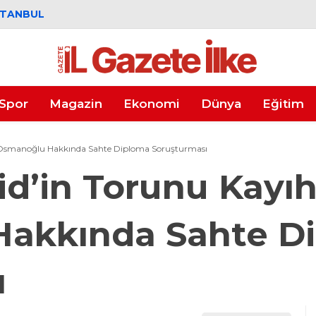
STANBUL
Spor
Magazin
Ekonomi
Dünya
Eğitim
n Osmanoğlu Hakkında Sahte Diploma Soruşturması
id’in Torunu Kayı
akkında Sahte D
ı