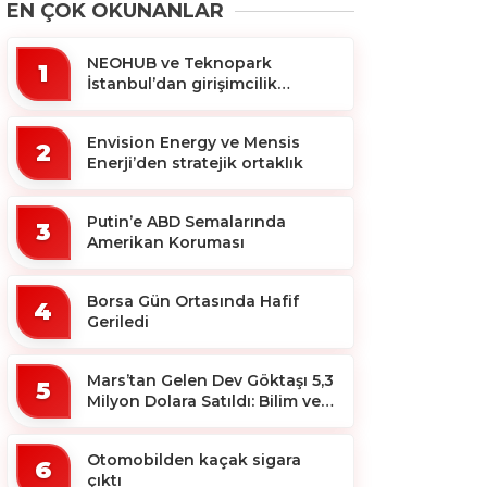
EN ÇOK OKUNANLAR
NEOHUB ve Teknopark
1
İstanbul’dan girişimcilik
ekosistemine destek
Envision Energy ve Mensis
2
Enerji’den stratejik ortaklık
Putin’e ABD Semalarında
3
Amerikan Koruması
Borsa Gün Ortasında Hafif
4
Geriledi
Mars’tan Gelen Dev Göktaşı 5,3
5
Milyon Dolara Satıldı: Bilim ve
Koleksiyon Dünyası Sallandı!
Otomobilden kaçak sigara
6
çıktı