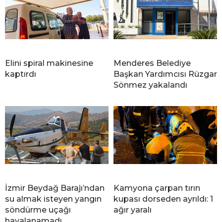
Elini spiral makinesine
Menderes Belediye
kaptırdı
Başkan Yardımcısı Rüzgar
Sönmez yakalandı
İzmir Beydağ Barajı’ndan
Kamyona çarpan tırın
su almak isteyen yangın
kupası dorseden ayrıldı: 1
söndürme uçağı
ağır yaralı
havalanamadı