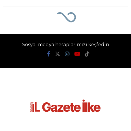
Ana Sayfa
›
Gündem
Elini spiral
makinesine kaptırdı
Gazete İlke
TÜM YAZILARI
Giriş: 05-08-2026 20:20
Gündem
Güncelleme: 05-08-2026 20:21
Kaynak: İHA