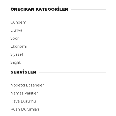
ABONE OL
Bursa’nın İnegöl ilçesinde ahşap keserken elini
spiral makinesine kaptıran adam yaralandı.
Olay, saat 16.30 Huzur Mahallesi Orkide Caddesi
üzerinde bulunan bir evin bahçesinde meydana
geldi. Edinilen bilgilere göre, Rafetullah M. (61),
spiral makinesiyle ahşap kestiği sırada bir anlık
dikkatsizlik sonucu sağ elini makineye kaptırdı. 2
parmağı kopan ve elinden ağır şekilde yaralanan
Rafetullah M., yakınları tarafından İnegöl Devlet