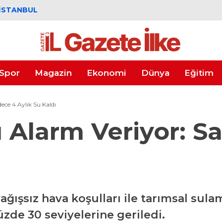
İSTANBUL
Spor
Magazin
Ekonomi
Dünya
Eğitim
ece 4 Aylık Su Kaldı
ı Alarm Veriyor: S
 yağışsız hava koşulları ile tarımsal su
üzde 30 seviyelerine geriledi.