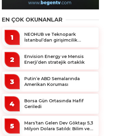
EN ÇOK OKUNANLAR
NEOHUB ve Teknopark
1
İstanbul’dan girişimcilik
ekosistemine destek
Envision Energy ve Mensis
2
Enerji’den stratejik ortaklık
Putin’e ABD Semalarında
3
Amerikan Koruması
Borsa Gün Ortasında Hafif
4
Geriledi
Mars’tan Gelen Dev Göktaşı 5,3
5
Milyon Dolara Satıldı: Bilim ve
Koleksiyon Dünyası Sallandı!