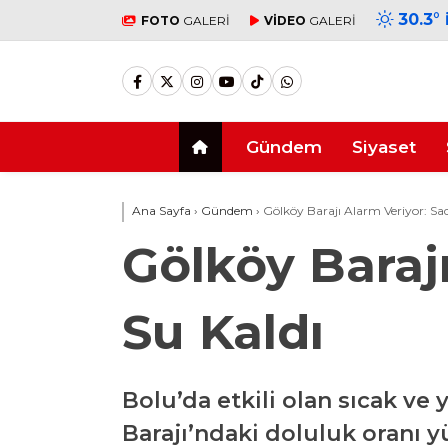
30.3
°
FOTO
GALERİ
VİDEO
GALERİ
Gündem
Siyaset
Ana Sayfa
›
Gündem
›
Gölköy Barajı Alarm Veriyor: Sad
Gölköy Baraj
Su Kaldı
Bolu’da etkili olan sıcak ve
Barajı’ndaki doluluk oranı y