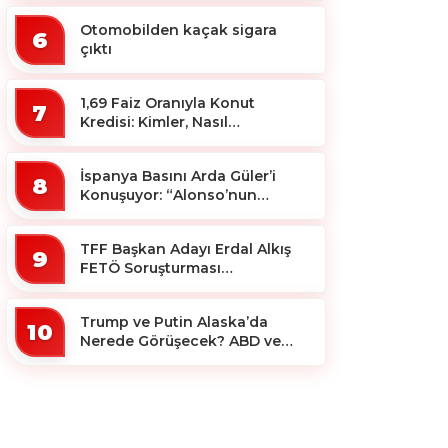
Otomobilden kaçak sigara
6
çıktı
1,69 Faiz Oranıyla Konut
7
Kredisi: Kimler, Nasıl
Yararlanacak?
İspanya Basını Arda Güler’i
8
Konuşuyor: “Alonso’nun
Büyücüsü”
TFF Başkan Adayı Erdal Alkış
9
FETÖ Soruşturması
Kapsamında Tutuklandı
Trump ve Putin Alaska’da
10
Nerede Görüşecek? ABD ve
Rus Basını Farklı Yerleri İşaret
Etti!