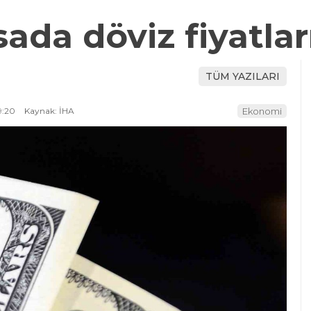
ada döviz fiyatlar
TÜM YAZILARI
9:20
Kaynak: İHA
Ekonomi