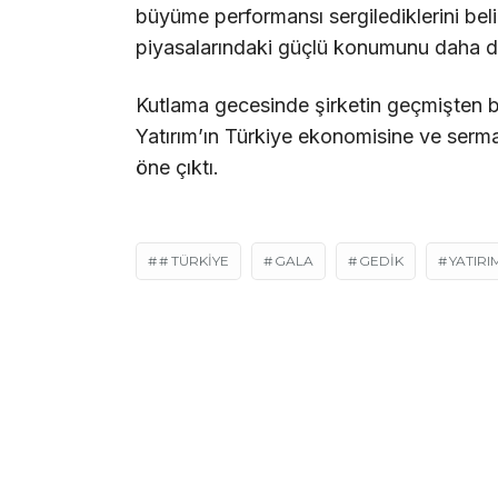
büyüme performansı sergilediklerini bel
piyasalarındaki güçlü konumunu daha da i
Kutlama gecesinde şirketin geçmişten b
Yatırım’ın Türkiye ekonomisine ve serma
öne çıktı.
# TÜRKIYE
GALA
GEDİK
YATIRI