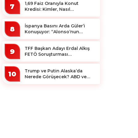
1,69 Faiz Oranıyla Konut
7
Kredisi: Kimler, Nasıl
Yararlanacak?
İspanya Basını Arda Güler’i
8
Konuşuyor: “Alonso’nun
Büyücüsü”
TFF Başkan Adayı Erdal Alkış
9
FETÖ Soruşturması
Kapsamında Tutuklandı
Trump ve Putin Alaska’da
10
Nerede Görüşecek? ABD ve
Rus Basını Farklı Yerleri İşaret
Etti!