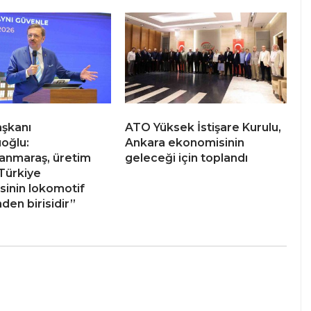
şkanı
ATO Yüksek İstişare Kurulu,
ıoğlu:
Ankara ekonomisinin
anmaraş, üretim
geleceği için toplandı
Türkiye
inin lokomotif
nden birisidir”