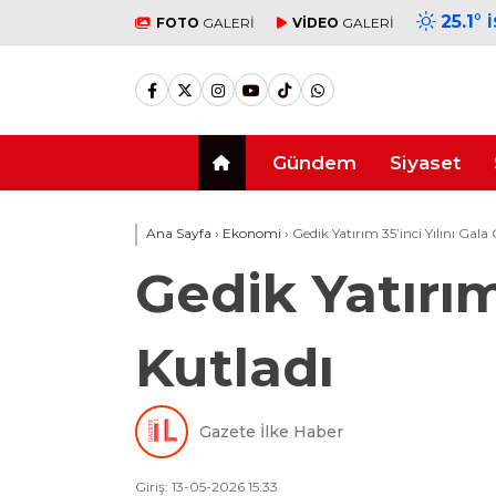
25.1
°
FOTO
GALERİ
VİDEO
GALERİ
Gündem
Siyaset
Ana Sayfa
›
Ekonomi
›
Gedik Yatırım 35’inci Yılını Gala 
Gedik Yatırım
Kutladı
Gazete İlke Haber
Giriş: 13-05-2026 15:33