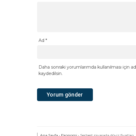
Ad
*
Daha sonraki yorumlarımda kullanılması için ad
kaydedilsin.
Ana Sayfa
›
Ekonomi
›
Serbest piyasada döviz fiyatları