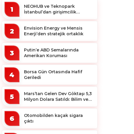
NEOHUB ve Teknopark
1
İstanbul’dan girişimcilik
ekosistemine destek
Envision Energy ve Mensis
2
Enerji’den stratejik ortaklık
Putin’e ABD Semalarında
3
Amerikan Koruması
Borsa Gün Ortasında Hafif
4
Geriledi
Mars’tan Gelen Dev Göktaşı 5,3
5
Milyon Dolara Satıldı: Bilim ve
Koleksiyon Dünyası Sallandı!
Otomobilden kaçak sigara
6
çıktı