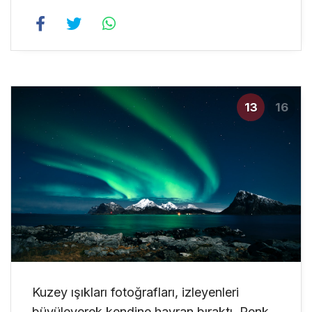
13
16
Kuzey ışıkları fotoğrafları, izleyenleri
büyüleyerek kendine hayran bıraktı. Renk