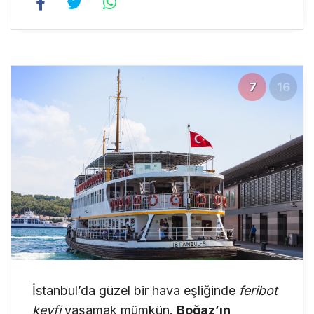
7
16
İstanbul’da güzel bir hava eşliğinde
feribot
keyfi
yaşamak mümkün.
Boğaz’ın