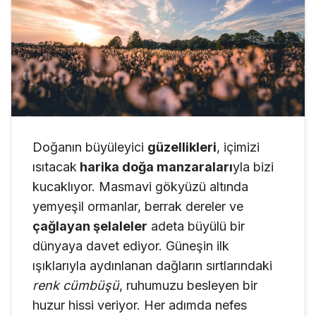
Doğanın büyüleyici
güzellikleri
, içimizi
ısıtacak
harika doğa manzaraları
yla bizi
kucaklıyor. Masmavi gökyüzü altında
yemyeşil ormanlar, berrak dereler ve
çağlayan şelaleler
adeta büyülü bir
dünyaya davet ediyor. Güneşin ilk
ışıklarıyla aydınlanan dağların sırtlarındaki
renk cümbüşü
, ruhumuzu besleyen bir
huzur hissi veriyor. Her adımda nefes