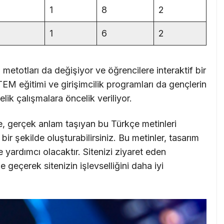
1
8
2
1
6
2
m metotları da değişiyor ve öğrencilere interaktif bir
M eğitimi ve girişimcilik programları da gençlerin
lik çalışmalara öncelik veriliyor.
e, gerçek anlam taşıyan bu Türkçe metinleri
ir şekilde oluşturabilirsiniz. Bu metinler, tasarım
 yardımcı olacaktır. Sitenizi ziyaret eden
me geçerek sitenizin işlevselliğini daha iyi