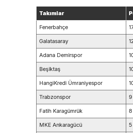
Takımlar
P
Fenerbahçe
1
Galatasaray
1
Adana Demirspor
1
Beşiktaş
1
HangiKredi Ümraniyespor
1
Trabzonspor
9
Fatih Karagümrük
8
MKE Ankaragücü
5