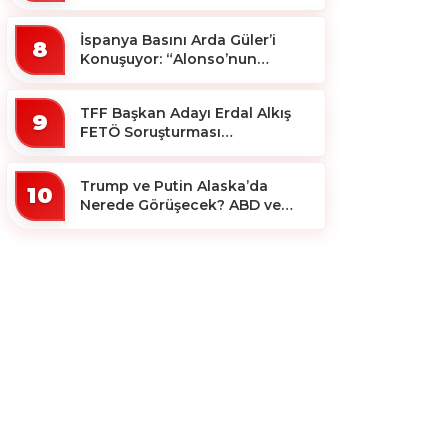
Yararlanacak?
İspanya Basını Arda Güler’i
8
Konuşuyor: “Alonso’nun
Büyücüsü”
TFF Başkan Adayı Erdal Alkış
9
FETÖ Soruşturması
Kapsamında Tutuklandı
Trump ve Putin Alaska’da
10
Nerede Görüşecek? ABD ve
Rus Basını Farklı Yerleri İşaret
Etti!