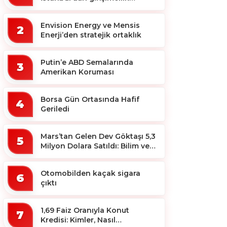
ekosistemine destek
Envision Energy ve Mensis
2
Enerji’den stratejik ortaklık
Putin’e ABD Semalarında
3
Amerikan Koruması
Borsa Gün Ortasında Hafif
4
Geriledi
Mars’tan Gelen Dev Göktaşı 5,3
5
Milyon Dolara Satıldı: Bilim ve
Koleksiyon Dünyası Sallandı!
Otomobilden kaçak sigara
6
çıktı
1,69 Faiz Oranıyla Konut
7
Kredisi: Kimler, Nasıl