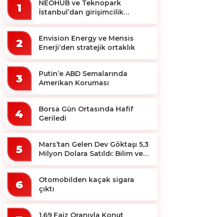
NEOHUB ve Teknopark
1
İstanbul’dan girişimcilik
ekosistemine destek
Envision Energy ve Mensis
2
Enerji’den stratejik ortaklık
Putin’e ABD Semalarında
3
Amerikan Koruması
Borsa Gün Ortasında Hafif
4
Geriledi
Mars’tan Gelen Dev Göktaşı 5,3
5
Milyon Dolara Satıldı: Bilim ve
Koleksiyon Dünyası Sallandı!
Otomobilden kaçak sigara
6
çıktı
1,69 Faiz Oranıyla Konut