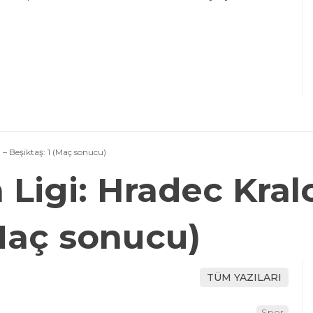
 – Beşiktaş: 1 (Maç sonucu)
Ligi: Hradec Kralo
(Maç sonucu)
TÜM YAZILARI
Spor