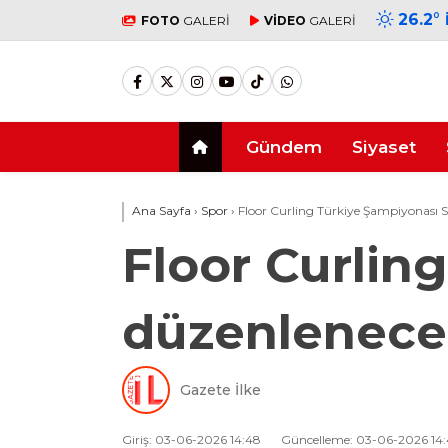
26.2
°
FOTO
GALERİ
VİDEO
GALERİ
Gündem
Siyaset
Ana Sayfa
›
Spor
›
Floor Curling Türkiye Şampiyonası S
Floor Curlin
düzenlenec
Gazete İlke
Giriş: 03-06-2026 14:48
Güncelleme: 03-06-2026 14