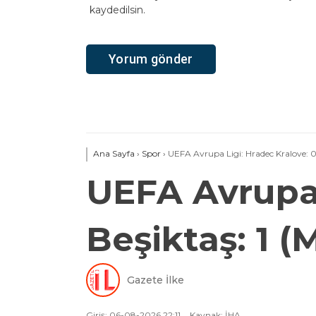
kaydedilsin.
Ana Sayfa
›
Spor
›
UEFA Avrupa Ligi: Hradec Kralove: 0
UEFA Avrupa 
Beşiktaş: 1 
Gazete İlke
Giriş: 06-08-2026 22:11
Kaynak: İHA