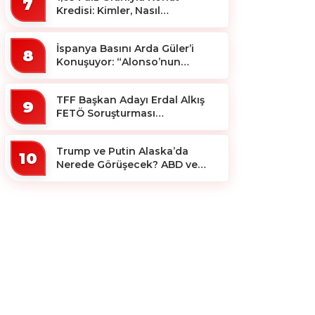
7
Kredisi: Kimler, Nasıl
Yararlanacak?
İspanya Basını Arda Güler’i
8
Konuşuyor: “Alonso’nun
Büyücüsü”
TFF Başkan Adayı Erdal Alkış
9
FETÖ Soruşturması
Kapsamında Tutuklandı
Trump ve Putin Alaska’da
10
Nerede Görüşecek? ABD ve
Rus Basını Farklı Yerleri İşaret
Etti!