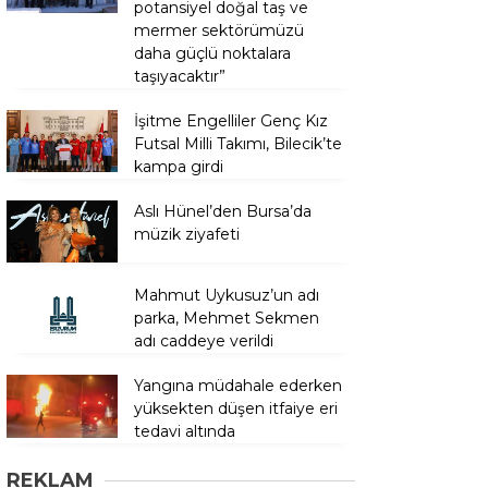
potansiyel doğal taş ve
mermer sektörümüzü
daha güçlü noktalara
taşıyacaktır”
İşitme Engelliler Genç Kız
Futsal Milli Takımı, Bilecik’te
kampa girdi
Aslı Hünel’den Bursa’da
müzik ziyafeti
Mahmut Uykusuz’un adı
parka, Mehmet Sekmen
adı caddeye verildi
Yangına müdahale ederken
yüksekten düşen itfaiye eri
tedavi altında
REKLAM