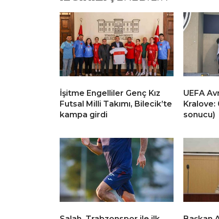
İşitme Engelliler Genç Kız
UEFA Avr
Futsal Milli Takımı, Bilecik’te
Kralove: 
kampa girdi
sonucu)
Salah, Trabzonspor ile ilk
Başkan A