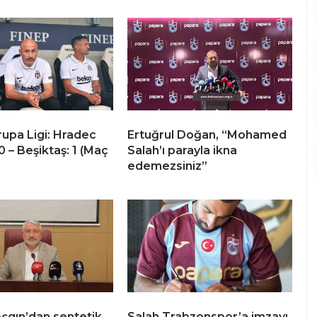
upa Ligi: Hradec
Ertuğrul Doğan, “Mohamed
0 – Beşiktaş: 1 (Maç
Salah’ı parayla ikna
edemezsiniz”
şgın’dan sentetik
Salah Trabzonspor’a imzayı