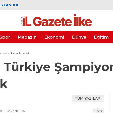
İSTANBUL
Spor
Magazin
Ekonomi
Dünya
Eğitim
ivas’ta düzenlenecek
g Türkiye Şampiyon
ek
TÜM YAZILARI
:48
Kaynak: İHA
Spor