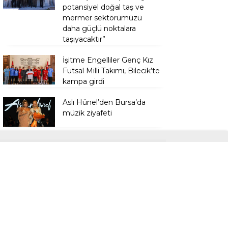
potansiyel doğal taş ve
mermer sektörümüzü
daha güçlü noktalara
taşıyacaktır”
İşitme Engelliler Genç Kız
Futsal Milli Takımı, Bilecik’te
kampa girdi
Aslı Hünel’den Bursa’da
müzik ziyafeti
Mahmut Uykusuz’un adı
parka, Mehmet Sekmen
adı caddeye verildi
Yangına müdahale ederken
yüksekten düşen itfaiye eri
tedavi altında