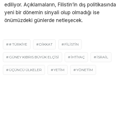
ediliyor. Açıklamaların, Filistin’in dış politikasında
yeni bir dönemin sinyali olup olmadığı ise
önümüzdeki günlerde netleşecek.
# TÜRKIYE
DIKKAT
FILISTIN
GÜNEY KIBRIS BÜYÜK ELÇISI
İHTIYAÇ
ISRAIL
ÜÇÜNCÜ ÜLKELER
YETIM
YÖNETİM