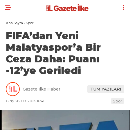
Ana Sayfa
›
Spor
FIFA’dan Yeni
Malatyaspor’a Bir
Ceza Daha: Puanı
-12’ye Geriledi
Gazete İlke Haber
TÜM YAZILARI
Giriş: 28-08-2025 16:46
Spor