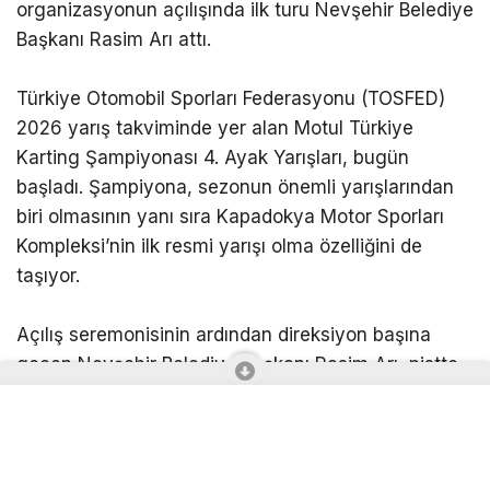
organizasyonun açılışında ilk turu Nevşehir Belediye
Başkanı Rasim Arı attı.
Türkiye Otomobil Sporları Federasyonu (TOSFED)
2026 yarış takviminde yer alan Motul Türkiye
Karting Şampiyonası 4. Ayak Yarışları, bugün
başladı. Şampiyona, sezonun önemli yarışlarından
biri olmasının yanı sıra Kapadokya Motor Sporları
Kompleksi’nin ilk resmi yarışı olma özelliğini de
taşıyor.
Açılış seremonisinin ardından direksiyon başına
geçen Nevşehir Belediye Başkanı Rasim Arı, pistte
ilk turu atarak organizasyonun startını verdi. Başkan
Arı, daha sonra yarışmacılara başarılar dileyerek
motor sporlarına gönül veren vatandaşları
organizasyonu takip etmeye davet etti.