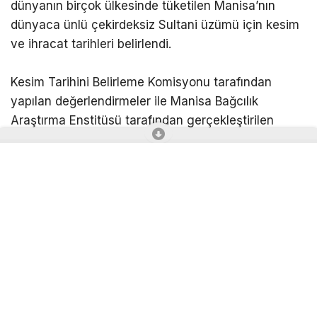
dünyanın birçok ülkesinde tüketilen Manisa’nın
dünyaca ünlü çekirdeksiz Sultani üzümü için kesim
ve ihracat tarihleri belirlendi.
Kesim Tarihini Belirleme Komisyonu tarafından
yapılan değerlendirmeler ile Manisa Bağcılık
Araştırma Enstitüsü tarafından gerçekleştirilen
olgunluk analizleri sonucunda, çekirdeksiz Sultani
ve Mevlana (Razaki Tipi) sofralık üzüm çeşitlerinin
11 Ağustos tarihinde kesilmesine, 12 Ağustos
tarihinde ise ihracatına izin verilmesi kararlaştırıldı.
Üzümün başkenti yeni sezona hazırlanıyor
Manisa Ovası’nda aylar süren bakım çalışmalarının
ardından bağlarda hasat heyecanı yaşanırken,
üreticiler sezonun ilk üzümlerini kesmek için