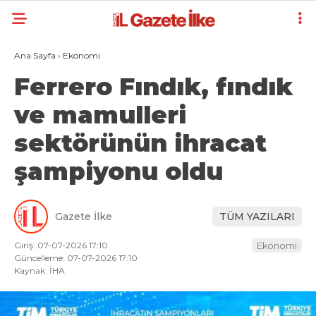
Ana Sayfa
›
Ekonomi
Ferrero Fındık, fındık
ve mamulleri
sektörünün ihracat
şampiyonu oldu
Gazete İlke
TÜM YAZILARI
Giriş: 07-07-2026 17:10
Ekonomi
Güncelleme: 07-07-2026 17:10
Kaynak: İHA