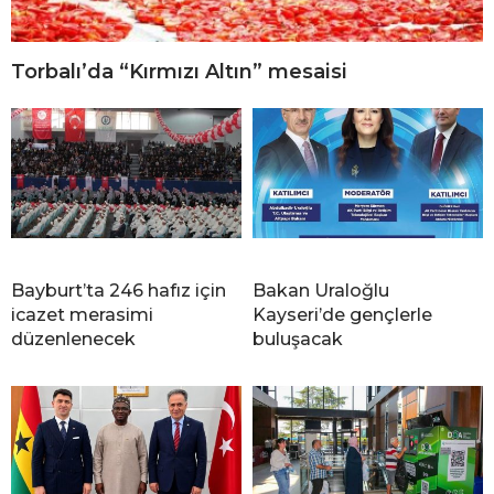
Torbalı’da “Kırmızı Altın” mesaisi
Bayburt’ta 246 hafız için
Bakan Uraloğlu
icazet merasimi
Kayseri’de gençlerle
düzenlenecek
buluşacak