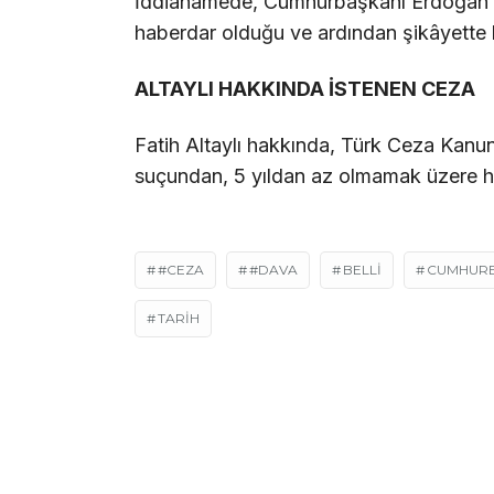
İddianamede, Cumhurbaşkanı Erdoğan’ı
haberdar olduğu ve ardından şikâyette b
ALTAYLI HAKKINDA İSTENEN CEZA
Fatih Altaylı hakkında, Türk Ceza Kan
suçundan, 5 yıldan az olmamak üzere ha
#CEZA
#DAVA
BELLI
CUMHURB
TARIH