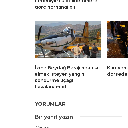
nedeniyle ilk belirlemelere
göre herhangi bir
İzmir Beydağ Barajı’ndan su
Kamyona 
almak isteyen yangın
dorseden 
söndürme uçağı
havalanamadı
YORUMLAR
Bir yanıt yazın
Yorum
*