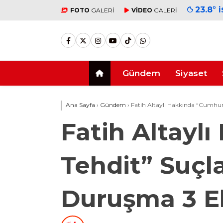
23.8
°
FOTO
GALERİ
VİDEO
GALERİ
Gündem
Siyaset
Ana Sayfa
›
Gündem
›
Fatih Altaylı Hakkında “Cumhur
Fatih Altayl
Tehdit” Suçla
Duruşma 3 E