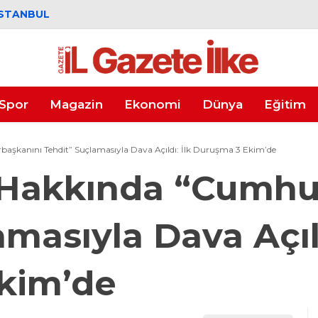
İSTANBUL
Spor
Magazin
Ekonomi
Dünya
Eğitim
başkanını Tehdit” Suçlamasıyla Dava Açıldı: İlk Duruşma 3 Ekim’de
ı Hakkında “Cumh
masıyla Dava Açıld
kim’de