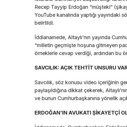
Recep Tayyip Erdoğan “müşteki” (şikayet
YouTube kanalında yaptığı yayındaki söz
belirtildi.
İddianamede, Altaylı’nın yayında Cumh
“milletin geçmişte hoşuna gitmeyen pad
örneklerle cevap verdiği, ardından bu ör
SAVCILIK: AÇIK TEHTİT UNSURU VA
Savcılık, söz konusu video içeriğinin ge
paylaşıldığına dikkat çekerek, Altaylı’nı
ve bunun Cumhurbaşkanına yönelik açık b
ERDOĞAN’IN AVUKATI ŞİKAYETÇİ O