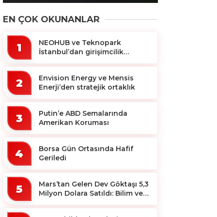
EN ÇOK OKUNANLAR
NEOHUB ve Teknopark
1
İstanbul’dan girişimcilik
ekosistemine destek
Envision Energy ve Mensis
2
Enerji’den stratejik ortaklık
Putin’e ABD Semalarında
3
Amerikan Koruması
Borsa Gün Ortasında Hafif
4
Geriledi
Mars’tan Gelen Dev Göktaşı 5,3
5
Milyon Dolara Satıldı: Bilim ve
Koleksiyon Dünyası Sallandı!