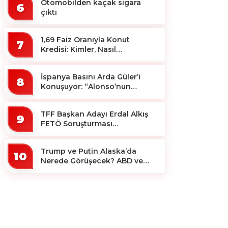
Otomobilden kaçak sigara
6
çıktı
1,69 Faiz Oranıyla Konut
7
Kredisi: Kimler, Nasıl
Yararlanacak?
İspanya Basını Arda Güler’i
8
Konuşuyor: “Alonso’nun
Büyücüsü”
TFF Başkan Adayı Erdal Alkış
9
FETÖ Soruşturması
Kapsamında Tutuklandı
Trump ve Putin Alaska’da
10
Nerede Görüşecek? ABD ve
Rus Basını Farklı Yerleri İşaret
Etti!