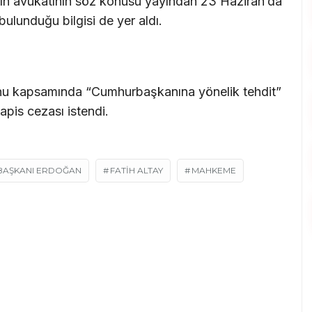
n avukatının söz konusu yayından 23 Haziran’da
ulunduğu bilgisi de yer aldı.
unu kapsamında “Cumhurbaşkanına yönelik tehdit”
pis cezası istendi.
AŞKANI ERDOĞAN
FATİH ALTAY
MAHKEME