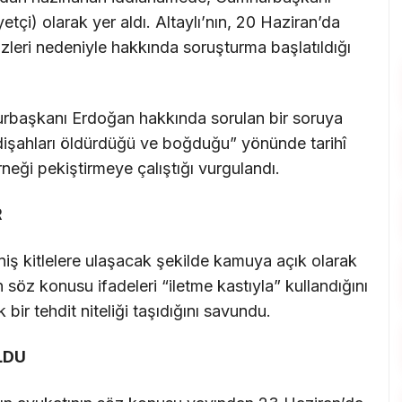
çi) olarak yer aldı. Altaylı’nın, 20 Haziran’da
leri nedeniyle hakkında soruşturma başlatıldığı
urbaşkanı Erdoğan hakkında sorulan bir soruya
işahları öldürdüğü ve boğduğu” yönünde tarihî
neği pekiştirmeye çalıştığı vurgulandı.
R
niş kitlelere ulaşacak şekilde kamuya açık olarak
n söz konusu ifadeleri “iletme kastıyla” kullandığını
ir tehdit niteliği taşıdığını savundu.
LDU