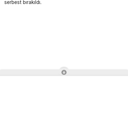
tutuklanırken, 3 şüpheli ise adli kontrol şartıyla
serbest bırakıldı.