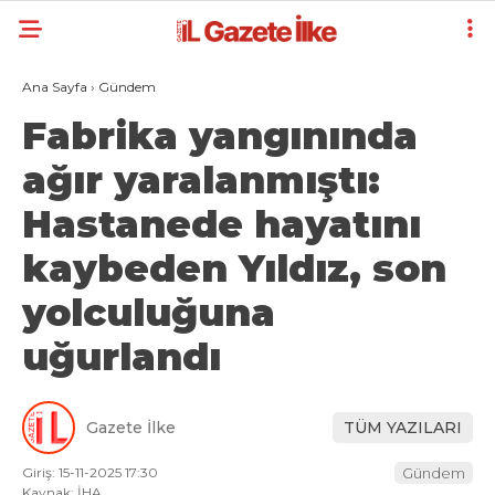
Ana Sayfa
›
Gündem
Fabrika yangınında
ağır yaralanmıştı:
Hastanede hayatını
kaybeden Yıldız, son
yolculuğuna
uğurlandı
Gazete İlke
TÜM YAZILARI
Giriş: 15-11-2025 17:30
Gündem
Kaynak: İHA