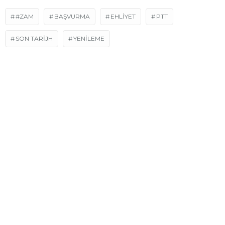
#ZAM
BAŞVURMA
EHLIYET
PTT
SON TARİJH
YENILEME