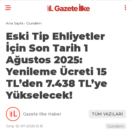
Ana Sayfa
›
Gündem
Eski Tip Ehliyetler
İçin Son Tarih 1
Ağustos 2025:
Yenileme Ücreti 15
TL’den 7.438 TL’ye
Yükselecek!
Gazete İlke Haber
TÜM YAZILARI
Giriş: 12-07-2025 12:15
Gündem