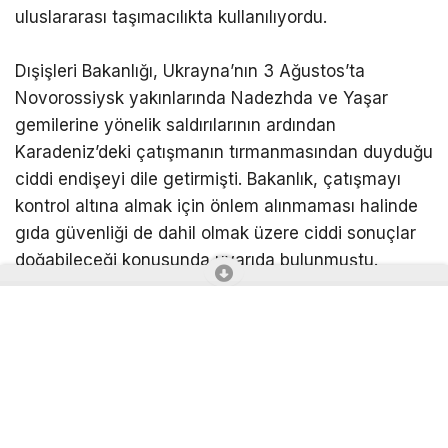
ABONE OL
Rusya’nın Novorossiysk Limanı açıklarındaki Türk
bayraklı “MV Güllük” kuru yük gemisine insansız
hava aracı ( ) ile saldırı gerçekleştirildi.
Rusya’nın Taman kentine doğru seyreden Türk
bayraklı kuru yük gemisi MV Güllük, Novorossiysk
Limanı yakınlarında saldırısına uğradı. ’nın geminin
yaşam mahalline isabet ettiği, can kaybı ya da