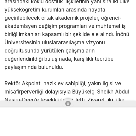
arasındaki köklü dostluk ilişkilerinin yanı sıra iki ülke
yükseköğretim kurumları arasında hayata
geçirilebilecek ortak akademik projeler, öğrenci-
akademisyen değişim programları ve muhtemel iş
birliği imkanları kapsamlı bir şekilde ele alındı. İnönü
Üniversitesinin uluslararasılaşma vizyonu
doğrultusunda yürütülen çalışmaların
değerlendirildiği buluşmada, karşılıklı tecrübe
paylaşımında bulunuldu.
Rektör Akpolat, nazik ev sahipliği, yakın ilgisi ve
misafirperverliği dolayısıyla Büyükelçi Sheikh Abdul
Nasiru-Deen’e teşekkürlerini iletti. Ziyaret, iki ülke
arasındaki kültürel ve akademik bağları daha da
güçlendirecek ortak çalışmaların temennisinin
ardından günün anısına çekilen hatıra fotoğrafı ile
sona erdi.