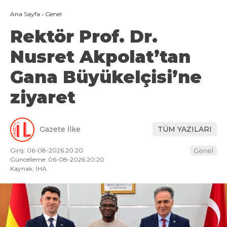
Ana Sayfa
›
Genel
Rektör Prof. Dr.
Nusret Akpolat’tan
Gana Büyükelçisi’ne
ziyaret
Gazete İlke
TÜM YAZILARI
Giriş: 06-08-2026 20:20
Genel
Güncelleme: 06-08-2026 20:20
Kaynak: İHA