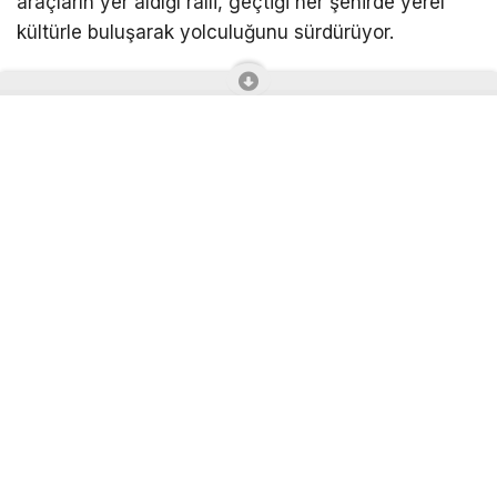
araçların yer aldığı ralli, geçtiği her şehirde yerel
kültürle buluşarak yolculuğunu sürdürüyor.
Anadolu Dostluk Rallisi, 7 Ağustos’ta Olimpos, 8
Ağustos’ta Konya, 9 Ağustos’ta Niğde, 10
Ağustos’ta Kapadokya ve 11 Ağustos’ta Aksaray
duraklarının ardından 12 Ağustos’ta Ankara’da sona
erecek. Anadolu’nun farklı coğrafyalarını bir araya
getiren bu özel rota boyunca katılımcılar, kültürel
keşif ve sosyal etkiyi odağına alan yolculuğa ikinci
yarıda da devam edecek.
İyilik duraklarında keyifli buluşmalar gerçekleşti
Klasik rallilerden farklı olarak tasarlanan Anadolu
Dostluk Rallisi, her şehirde sosyal sorumluluk
faaliyetlerini odağına alarak ilerliyor. Organizasyon;