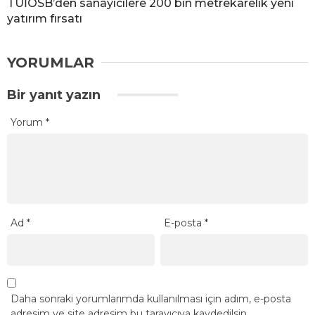
TÜİOSB’den sanayicilere 200 bin metrekarelik yeni
yatırım fırsatı
YORUMLAR
Bir yanıt yazın
Yorum
*
Ad
*
E-posta
*
Daha sonraki yorumlarımda kullanılması için adım, e-posta
adresim ve site adresim bu tarayıcıya kaydedilsin.