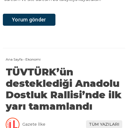
Ana Sayfa
›
Ekonomi
TÜVTÜRK’ün
desteklediği Anadolu
Dostluk Rallisi’nde ilk
yarı tamamlandı
Gazete İlke
TÜM YAZILARI