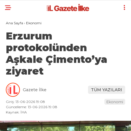
Ana Sayfa
›
Ekonomi
Erzurum
protokolünden
Aşkale Çimento’ya
ziyaret
Gazete İlke
TÜM YAZILARI
Giriş: 13-06-2026 19:08
Ekonomi
Güncelleme: 13-06-2026 19:08
Kaynak: İHA