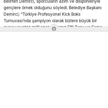
belirten Demirci, sporcuların azim ve disiplinleriyle
gençlere örnek olduğunu söyledi. Belediye Başkanı
Demirci; “Türkiye Profesyonel Kick Boks
Turnuvası’nda şampiyon olarak bizlere büyük bir
gurur yaşatan milli sporcularımız Efil Tıraş ve Esma
Kıraç’ı yürekten kutluyorum. Azimleri, disiplinleri ve
mücadeleleriyle gençlerimize örnek oldular” dedi.
Ziyaret, hatıra fotoğrafı çekilmesinin ardından sona
erdi.