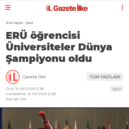
Ana Sayfa
›
Spor
ERÜ öğrencisi
Üniversiteler Dünya
Şampiyonu oldu
Gazete İlke
TÜM YAZILARI
Giriş: 13-06-2026 12:28
Spor
Güncelleme: 13-06-2026 12:28
Kaynak: İHA