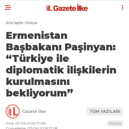
Ana Sayfa
›
Dünya
Ermenistan
Başbakanı Paşinyan:
“Türkiye ile
diplomatik ilişkilerin
kurulmasını
bekliyorum”
Gazete İlke
TÜM YAZILARI
Giriş: 07-06-2026 17:08
Dünya
Güncelleme: 07-06-2026 17:08