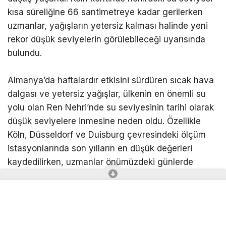
kısa süreliğine 66 santimetreye kadar gerilerken
uzmanlar, yağışların yetersiz kalması halinde yeni
rekor düşük seviyelerin görülebileceği uyarısında
bulundu.
Almanya’da haftalardır etkisini sürdüren sıcak hava
dalgası ve yetersiz yağışlar, ülkenin en önemli su
yolu olan Ren Nehri’nde su seviyesinin tarihi olarak
düşük seviyelere inmesine neden oldu. Özellikle
Köln, Düsseldorf ve Duisburg çevresindeki ölçüm
istasyonlarında son yılların en düşük değerleri
kaydedilirken, uzmanlar önümüzdeki günlerde
beklenen sıcak havanın su seviyesini daha da
düşürebileceği uyarısında bulundu. Köln’deki Ren
Nehri ölçüm istasyonunda salı sabahı su seviyesi
kısa süreliğine 66 santimetreye kadar gerileyerek