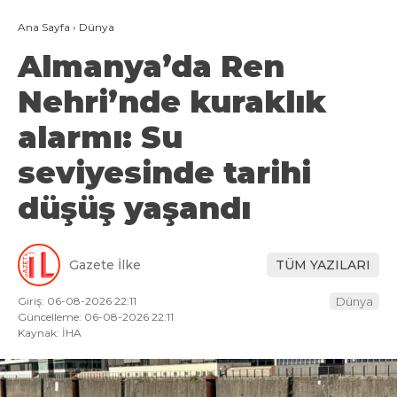
Ana Sayfa
›
Dünya
Almanya’da Ren
Nehri’nde kuraklık
alarmı: Su
seviyesinde tarihi
düşüş yaşandı
Gazete İlke
TÜM YAZILARI
Giriş: 06-08-2026 22:11
Dünya
Güncelleme: 06-08-2026 22:11
Kaynak: İHA