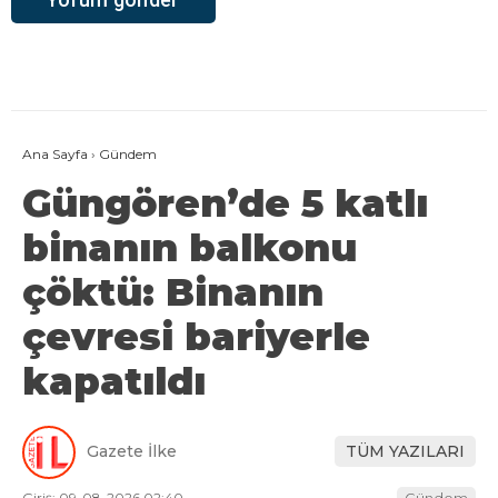
Ana Sayfa
›
Gündem
Güngören’de 5 katlı
binanın balkonu
çöktü: Binanın
çevresi bariyerle
kapatıldı
Gazete İlke
TÜM YAZILARI
Giriş: 09-08-2026 02:40
Gündem