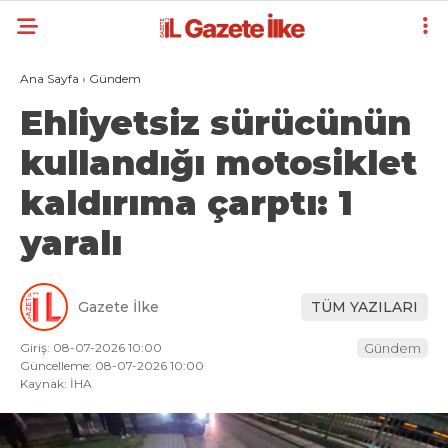
Ana Sayfa
›
Gündem
Ehliyetsiz sürücünün
kullandığı motosiklet
kaldırıma çarptı: 1
yaralı
Gazete İlke
TÜM YAZILARI
Giriş: 08-07-2026 10:00
Gündem
Güncelleme: 08-07-2026 10:00
Kaynak: İHA