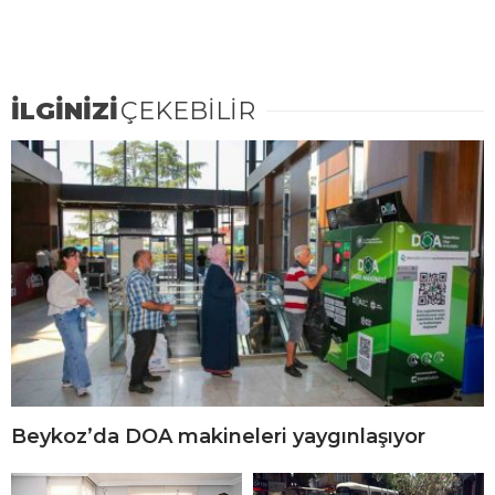
İLGİNİZİ
ÇEKEBİLİR
Beykoz’da DOA makineleri yaygınlaşıyor