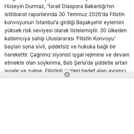
Hüseyin Durmaz, “İsrail Diaspora Bakanlığı’nın
istihbarat raporlarında 30 Temmuz 2026’da Filistin
konvoyunun İstanbul’a girdiği Başakşehir eylemini
yüksek risk seviyesi olarak listelemiştir. 30 ülkeden
katılımcıya sahip Uluslararası ‘Filistin Konvoyu’
baştan sona sivil, şiddetsiz ve hukuka bağlı bir
harekettir. Çağrımız siyonist işgal rejimine ve devam
etmekte olan soykırıma, Batı Şeria’da şiddetle artan
işgale ve zulme, Filistinli esirleri hedef alan ayrımcı
idam yasasına karşı durmaktır. Böyle bir buluşmanın
koordinatlarıyla ve hedeflere yakınlığıyla
kataloglandırılması bir güvenlik kaygısı değil, bir
niyet beyanıdır. Şiddetsiz ve uluslararası bir
topluluğu tehdit eden siyonist varlık, korktuğu şeyin
uluslararası alanda yalnızlaşmak olduğunu ifade
etmektedir. Bu nedenle ilan ediyoruz ki