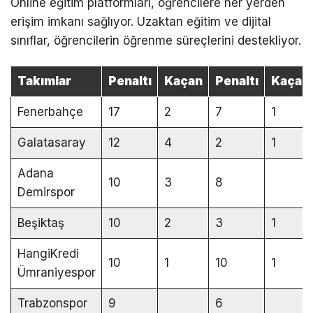
Online eğitim platformları, öğrencilere her yerden
erişim imkanı sağlıyor. Uzaktan eğitim ve dijital
sınıflar, öğrencilerin öğrenme süreçlerini destekliyor.
Takımlar
Penaltı
Kaçan
Penaltı
Kaçan
Fenerbahçe
17
2
7
1
Galatasaray
12
4
2
1
Adana
10
3
8
Demirspor
Beşiktaş
10
2
3
1
HangiKredi
10
1
10
1
Ümraniyespor
Trabzonspor
9
6