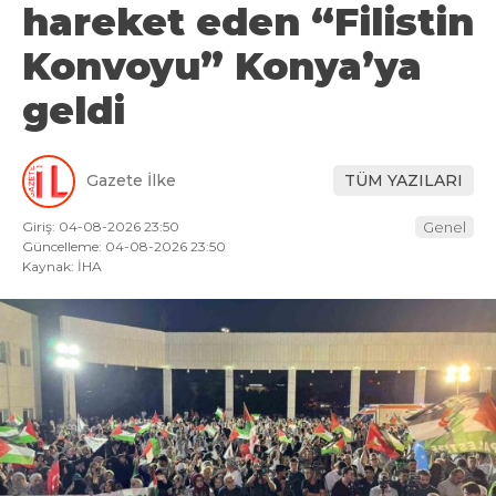
hareket eden “Filistin
Konvoyu” Konya’ya
geldi
Gazete İlke
TÜM YAZILARI
Giriş: 04-08-2026 23:50
Genel
Güncelleme: 04-08-2026 23:50
Kaynak: İHA