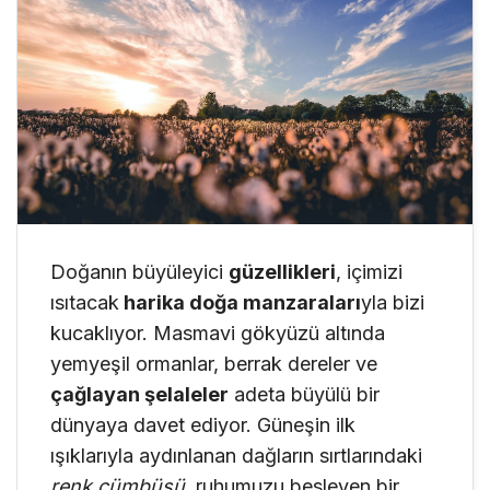
Doğanın büyüleyici
güzellikleri
, içimizi
ısıtacak
harika doğa manzaraları
yla bizi
kucaklıyor. Masmavi gökyüzü altında
yemyeşil ormanlar, berrak dereler ve
çağlayan şelaleler
adeta büyülü bir
dünyaya davet ediyor. Güneşin ilk
ışıklarıyla aydınlanan dağların sırtlarındaki
renk cümbüşü
, ruhumuzu besleyen bir