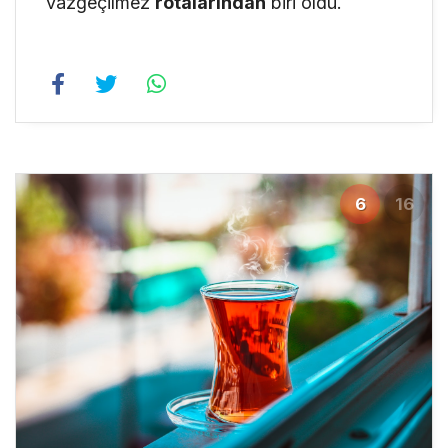
vazgeçilmez
rotalarından
biri oldu.
6
16