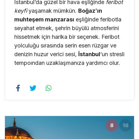
İstanbul’da güzel bir hava eşliğinde
feribot
keyfi
yaşamak mümkün.
Boğaz’ın
muhteşem manzarası
eşliğinde feribotla
seyahat etmek, şehrin büyülü atmosferini
hissetmek için harika bir seçenek. Feribot
yolculuğu sırasında serin esen rüzgar ve
denizin huzur verici sesi,
İstanbul
‘un stresli
tempoından uzaklaşmanıza yardımcı olur.
8
16