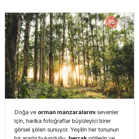
10
16
Doğa ve
orman manzaralarını
sevenler
için, harika fotoğraflar büyüleyici birer
görsel şölen sunuyor. Yeşilin her tonunun
bir arada bulunduğu,
berrak
göllerin ve