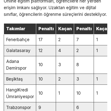
Online eğitim platformları, öğrencilere her yerden
erişim imkanı sağlıyor. Uzaktan eğitim ve dijital
sınıflar, öğrencilerin öğrenme süreçlerini destekliyor.
Takımlar
Penaltı
Kaçan
Penaltı
Kaçan
Fenerbahçe
17
2
7
1
Galatasaray
12
4
2
1
Adana
10
3
8
Demirspor
Beşiktaş
10
2
3
1
HangiKredi
10
1
10
1
Ümraniyespor
Trabzonspor
9
6