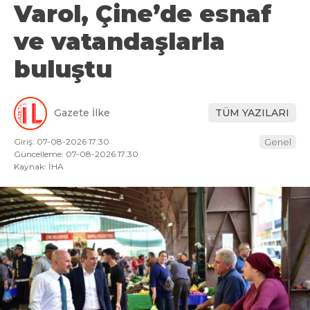
Varol, Çine’de esnaf
ve vatandaşlarla
buluştu
Gazete İlke
TÜM YAZILARI
Giriş: 07-08-2026 17:30
Genel
Güncelleme: 07-08-2026 17:30
Kaynak: İHA