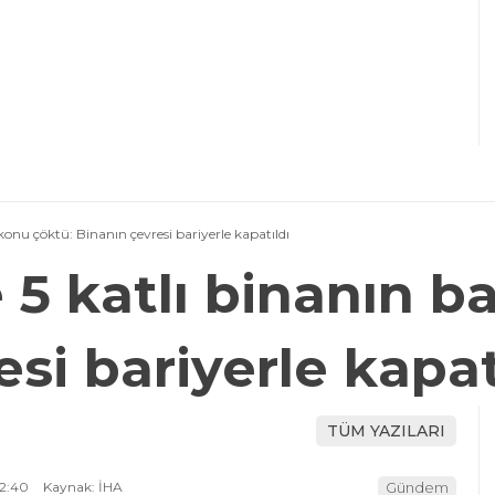
onu çöktü: Binanın çevresi bariyerle kapatıldı
5 katlı binanın b
si bariyerle kapat
TÜM YAZILARI
2:40
Kaynak: İHA
Gündem