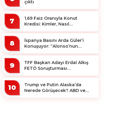
çıktı
1,69 Faiz Oranıyla Konut
7
Kredisi: Kimler, Nasıl
Yararlanacak?
İspanya Basını Arda Güler’i
8
Konuşuyor: “Alonso’nun
Büyücüsü”
TFF Başkan Adayı Erdal Alkış
9
FETÖ Soruşturması
Kapsamında Tutuklandı
Trump ve Putin Alaska’da
10
Nerede Görüşecek? ABD ve
Rus Basını Farklı Yerleri İşaret
Etti!