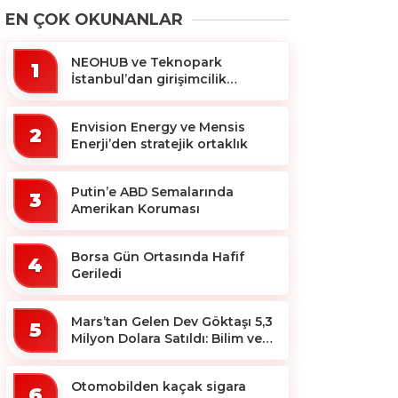
EN ÇOK OKUNANLAR
NEOHUB ve Teknopark
1
İstanbul’dan girişimcilik
ekosistemine destek
Envision Energy ve Mensis
2
Enerji’den stratejik ortaklık
Putin’e ABD Semalarında
3
Amerikan Koruması
Borsa Gün Ortasında Hafif
4
Geriledi
Mars’tan Gelen Dev Göktaşı 5,3
5
Milyon Dolara Satıldı: Bilim ve
Koleksiyon Dünyası Sallandı!
Otomobilden kaçak sigara
6