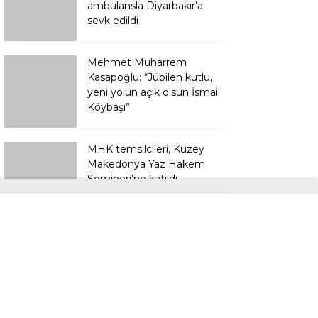
ambulansla Diyarbakır’a
sevk edildi
Mehmet Muharrem
Kasapoğlu: “Jübilen kutlu,
yeni yolun açık olsun İsmail
Köybaşı”
MHK temsilcileri, Kuzey
Makedonya Yaz Hakem
Semineri’ne katıldı
Sağlıklı yaşamın anahtarı
düzenli check-up
kontrollerinden geçiyor
Anadolu’da tek, Türkiye’de
sayılı olan ’Yüzde 100
Ekolojik Pazar’ açıldı