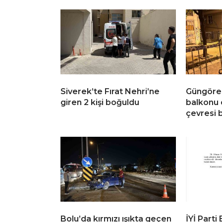
Siverek’te Fırat Nehri’ne
Güngören
giren 2 kişi boğuldu
balkonu 
çevresi b
Bolu’da kırmızı ışıkta geçen
İYİ Parti 