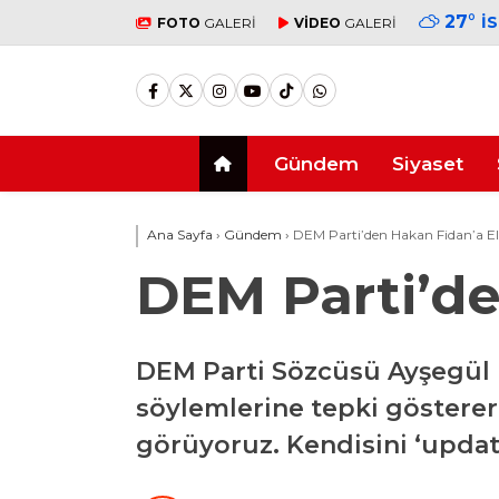
27
°
İ
FOTO
GALERİ
VİDEO
GALERİ
Gündem
Siyaset
Ana Sayfa
›
Gündem
›
DEM Parti’den Hakan Fidan’a Ele
DEM Parti’de
DEM Parti Sözcüsü Ayşegül 
söylemlerine tepki gösterer
görüyoruz. Kendisini ‘update