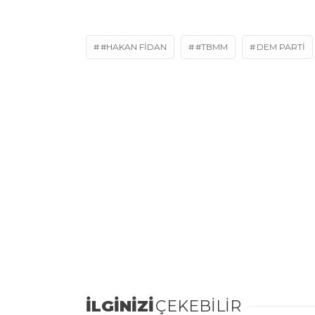
#HAKAN FIDAN
#TBMM
DEM PARTI
İLGİNİZİ
ÇEKEBİLİR