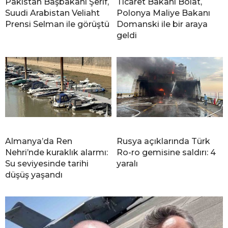
Pakistan Başbakanı Şerif,
Ticaret Bakanı Bolat,
Suudi Arabistan Veliaht
Polonya Maliye Bakanı
Prensi Selman ile görüştü
Domanski ile bir araya
geldi
Almanya’da Ren
Rusya açıklarında Türk
Nehri’nde kuraklık alarmı:
Ro-ro gemisine saldırı: 4
Su seviyesinde tarihi
yaralı
düşüş yaşandı