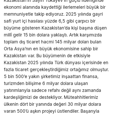
Kazakistan’ın Sayın Tokayev’in güçlü liderliğinde
ekonomi alanında kaydettiği ilerlemeleri büyük bir
memnuniyetle takip ediyoruz. 2025 yılında gayri
safi yurt içi hasılası yüzde 6,5 gibi çarpıcı bir
büyüme gösteren Kazakistan’da kişi başına düşen
millî gelir 15 bin dolara yaklaştı. Artık karşımızda
toplam dış ticaret hacmi 145 milyar doları bulan
Orta Asya’nın en büyük ekonomisine sahip bir
Kazakistan var. Bu büyümenin de etkisiyle
Kazakistan 2025 yılında Türk dünyası içerisinde en
fazla ticaret gerçekleştirdiğimiz ortağımız olmuştur.
5 bin 500’e yakın şirketimiz inşaattan finansa,
turizmden bilişime 6 milyar dolara ulaşan
yatırımlarıyla sadece refahı değil aynı zamanda
kardeşliğimizi de destekliyor. Müteahhitlerimiz
ülkenin dört bir yanında değeri 30 milyar dolara
varan 500’ü aşkın projeyi üstlendiler. Başarıyla