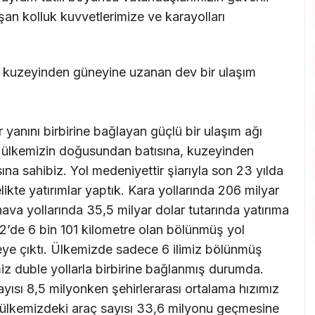
şan kolluk kuvvetlerimize ve karayolları
.
 kuzeyinden güneyine uzanan dev bir ulaşım
 yanını birbirine bağlayan güçlü bir ulaşım ağı
 ülkemizin doğusundan batısına, kuzeyinden
na sahibiz. Yol medeniyettir şiarıyla son 23 yılda
ikte yatırımlar yaptık. Kara yollarında 206 milyar
hava yollarında 35,5 milyar dolar tutarında yatırıma
02’de 6 bin 101 kilometre olan bölünmüş yol
ye çıktı. Ülkemizde sadece 6 ilimiz bölünmüş
imiz duble yollarla birbirine bağlanmış durumda.
yısı 8,5 milyonken şehirlerarası ortalama hızımız
 ülkemizdeki araç sayısı 33,6 milyonu geçmesine