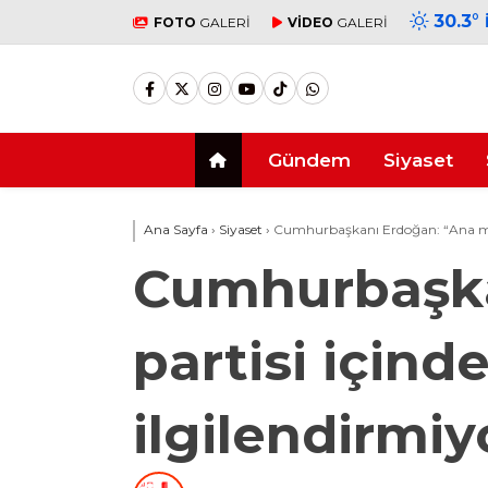
30.3
°
FOTO
GALERİ
VİDEO
GALERİ
Gündem
Siyaset
Ana Sayfa
›
Siyaset
›
Cumhurbaşkanı Erdoğan: “Ana muhal
Cumhurbaşka
partisi içinde
ilgilendirmiy