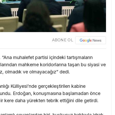
ABONE OL
na muhalefet partisi içindeki tartışmaların
lonlarından mahkeme koridorlarına taşan bu siyasi ve
z, olmadık ve olmayacağız” dedi.
ı Külliyesi’nde gerçekleştirilen kabine
bulundu. Erdoğan, konuşmasına başlamadan önce
 kere daha yürekten tebrik ettiğini dile getirdi.
 anlamlı cevaplardan biri, kuşkusuz hakkıyla idrak