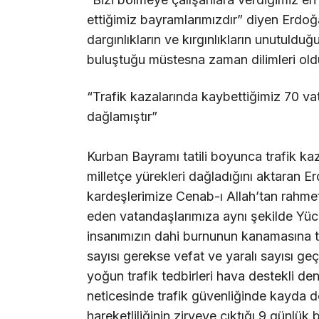
ettiğimiz bayramlarımızdır” diyen Erdoğ
dargınlıkların ve kırgınlıkların unutul
buluştuğu müstesna zaman dilimleri old
“Trafik kazalarında kaybettiğimiz 70 vat
dağlamıştır”
Kurban Bayramı tatili boyunca trafik ka
milletçe yürekleri dağladığını aktaran E
kardeşlerimize Cenab-ı Allah’tan rahmet
eden vatandaşlarımıza aynı şekilde Yüce
insanımızın dahi burnunun kanamasına
sayısı gerekse vefat ve yaralı sayısı geç
yoğun trafik tedbirleri hava destekli den
neticesinde trafik güvenliğinde kayda d
hareketliliğinin zirveye çıktığı 9 günlü