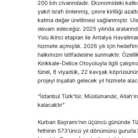
200 bin civarındadır. Ekonomideki katkıl
yakıt israfı önlenmiş, çevre kirliliği aza
katma değer üretilmesi sağlanmıştır. Ul
devam edeceğiz. 2025 yılında araların
Yolu ikinci etapları ile Antalya Havalima
hizmete açmıştık. 2026 yılı için hedefi
halkımızın istifadesine sunmaktır. Özell
Kırıkkale-Delice Otoyoluyla ilgili çalış
tünel, 8 viyadük, 22 kavşak köprüsünün
projeyi inşallah gelecek yıl hizmete ala
“İstanbul Türk’tür, Müslümandır, Allah’
kalacaktır”
Kurban Bayramı’nın üçüncü gününde Türk
fethinin 573’üncü yıl dönümünü gururla 