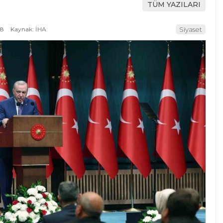
TÜM YAZILARI
18
Kaynak: İHA
Siyaset