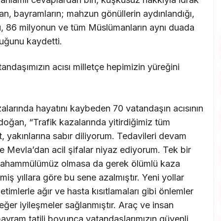
an, bayramların; mahzun gönüllerin aydınlandığı,
duğu, 86 milyonun ve tüm Müslümanların aynı duada
uğunu kaydetti.
andaşımızın acısı milletçe hepimizin yüreğini
zalarında hayatını kaybeden 70 vatandaşın acısının
rdoğan, “Trafik kazalarında yitirdiğimiz tüm
, yakınlarına sabır diliyorum. Tedavileri devam
 Mevla’dan acil şifalar niyaz ediyorum. Tek bir
 tahammülümüz olmasa da gerek ölümlü kaza
miş yıllara göre bu sene azalmıştır. Yeni yollar
etimlerle ağır ve hasta kısıtlamaları gibi önlemler
eğer iyileşmeler sağlanmıştır. Araç ve insan
k bayram tatili boyunca vatandaşlarımızın güvenli