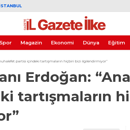
İSTANBUL
Spor
Magazin
Ekonomi
Dünya
Eğitim
efet partisi içindeki tartışmaların hiçbiri bizi ilgilendirmiyor”
nı Erdoğan: “Ana
ki tartışmaların hi
or”