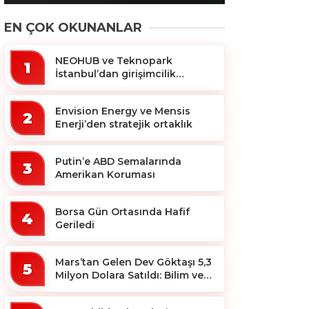
EN ÇOK OKUNANLAR
NEOHUB ve Teknopark
1
İstanbul’dan girişimcilik
ekosistemine destek
Envision Energy ve Mensis
2
Enerji’den stratejik ortaklık
Putin’e ABD Semalarında
3
Amerikan Koruması
Borsa Gün Ortasında Hafif
4
Geriledi
Mars’tan Gelen Dev Göktaşı 5,3
5
Milyon Dolara Satıldı: Bilim ve
Koleksiyon Dünyası Sallandı!