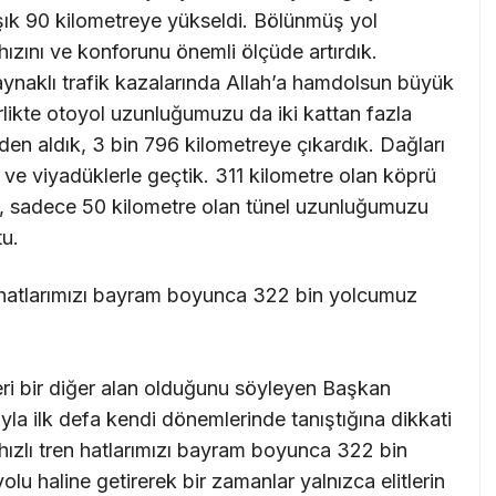
ık 90 kilometreye yükseldi. Bölünmüş yol
 hızını ve konforunu önemli ölçüde artırdık.
ynaklı trafik kazalarında Allah’a hamdolsun büyük
rlikte otoyol uzunluğumuzu da iki kattan fazla
eden aldık, 3 bin 796 kilometreye çıkardık. Dağları
er ve viyadüklerle geçtik. 311 kilometre olan köprü
 sadece 50 kilometre olan tünel uzunluğumuzu
tu.
en hatlarımızı bayram boyunca 322 bin yolcumuz
ri bir diğer alan olduğunu söyleyen Başkan
uyla ilk defa kendi dönemlerinde tanıştığına dikkati
hızlı tren hatlarımızı bayram boyunca 322 bin
lu haline getirerek bir zamanlar yalnızca elitlerin