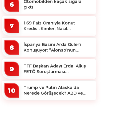
Otomobilden kaçak sigara
6
çıktı
1,69 Faiz Oranıyla Konut
7
Kredisi: Kimler, Nasıl
Yararlanacak?
İspanya Basını Arda Güler’i
8
Konuşuyor: “Alonso’nun
Büyücüsü”
TFF Başkan Adayı Erdal Alkış
9
FETÖ Soruşturması
Kapsamında Tutuklandı
Trump ve Putin Alaska’da
10
Nerede Görüşecek? ABD ve
Rus Basını Farklı Yerleri İşaret
Etti!