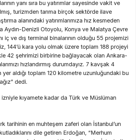
arının yanı sıra bu yatırımlar sayesinde vakit ve
ltılmış, turizmden tarıma birçok sektörde ilave
aştırma alanındaki yatırımlarımıza hız kesmeden
da Aydın-Denizli Otoyolu, Konya ve Malatya Çevre
nı iç ve dış terminal binalarının olduğu 55 projemizi
miz, 144’ü kara yolu olmak üzere toplam 188 projeyi
ikle 42 şehrimizi birbirine bağlayacak olan Ankara-
malarımızı hızlandırmış durumdayız. 7 kavşak 4
 yer aldığı toplam 120 kilometre uzunluğundaki bu
cağız” dedi.
ın izniyle kıyamete kadar da Türk ve Müslüman
 tarihinin en muhteşem zaferi olan İstanbul’un
kutladıklarını dile getiren Erdoğan, “Merhum