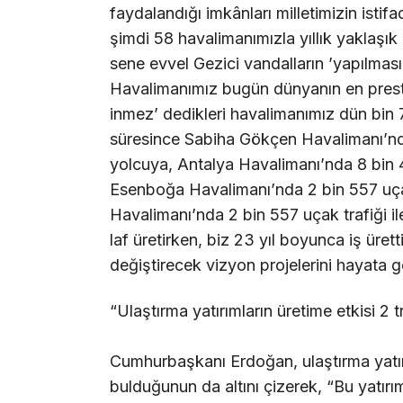
faydalandığı imkânları milletimizin ist
şimdi 58 havalimanımızla yıllık yaklaşı
sene evvel Gezici vandalların ’yapılmasın
Havalimanımız bugün dünyanın en prestij
inmez’ dedikleri havalimanımız dün bin 7
süresince Sabiha Gökçen Havalimanı’nda 
yolcuya, Antalya Havalimanı’nda 8 bin 4
Esenboğa Havalimanı’nda 2 bin 557 uça
Havalimanı’nda 2 bin 557 uçak trafiği ile
laf üretirken, biz 23 yıl boyunca iş ürett
değiştirecek vizyon projelerini hayata ge
“Ulaştırma yatırımların üretime etkisi 2 
Cumhurbaşkanı Erdoğan, ulaştırma yatırım
bulduğunun da altını çizerek, “Bu yatırıml