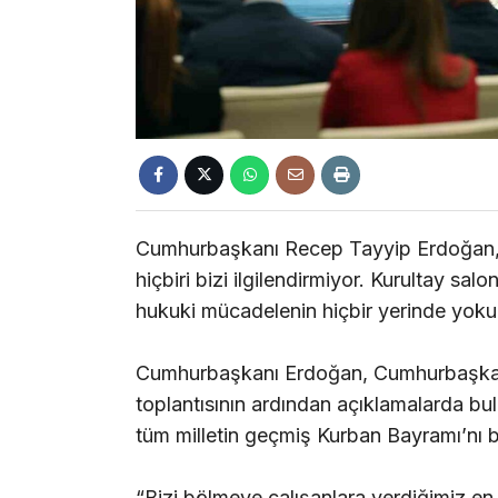
Cumhurbaşkanı Recep Tayyip Erdoğan, “A
hiçbiri bizi ilgilendirmiyor. Kurultay sa
hukuki mücadelenin hiçbir yerinde yoku
Cumhurbaşkanı Erdoğan, Cumhurbaşkanlığ
toplantısının ardından açıklamalarda 
tüm milletin geçmiş Kurban Bayramı’nı bir
“Bizi bölmeye çalışanlara verdiğimiz en