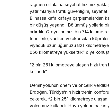
rağmen ortalama seyahat hızımız yaklaş
yatırımlarıyla trafik güvenliğini, seyahat
Bilhassa kafa kafaya çarpışmalardan ka
bir düşüş yaşandı. Bölünmüş yollarla bi
artırdık. Otoyollarımızı bin 714 kilometr
tünellerle, vadileri ve akarsuları köprül
viyadük uzunluğumuzu 821 kilometreye,
856 kilometreye yükselttik” diye konuş
“2 bin 251 kilometreye ulaşan hızlı tr
kullandı”
Demir yolunun önem ve öncelik verdikle
Erdoğan, Türkiye’nin hızlı trenin konfor
çekerek, “2 bin 251 kilometreye ulaşan 
yolcumuz kullandı. Hava yolunu halkın yo