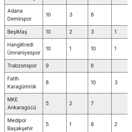
Adana
10
3
8
Demirspor
Beşiktaş
10
2
3
1
HangiKredi
10
1
10
1
Ümraniyespor
Trabzonspor
9
6
Fatih
8
10
3
Karagümrük
MKE
5
2
7
Ankaragücü
Medipol
5
1
8
2
Başakşehir