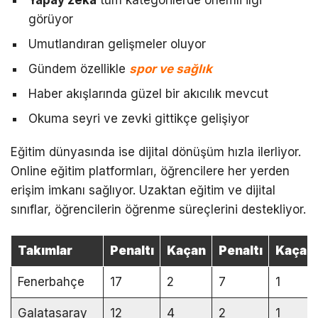
Yapay zeka
tüm kategorilerde önemli ilgi
görüyor
Umutlandıran gelişmeler oluyor
Gündem özellikle
spor ve sağlık
Haber akışlarında güzel bir akıcılık mevcut
Okuma seyri ve zevki gittikçe gelişiyor
Eğitim dünyasında ise dijital dönüşüm hızla ilerliyor.
Online eğitim platformları, öğrencilere her yerden
erişim imkanı sağlıyor. Uzaktan eğitim ve dijital
sınıflar, öğrencilerin öğrenme süreçlerini destekliyor.
Takımlar
Penaltı
Kaçan
Penaltı
Kaçan
Fenerbahçe
17
2
7
1
Galatasaray
12
4
2
1