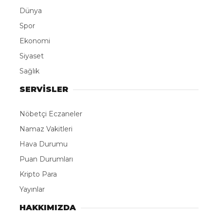
ABONE OL
Suriye Dışişleri Bakanlığı, Rusya ile Hmeymim
Havalimanı ve Tartus Limanı’ndaki sivil tesislerin
yönetiminin Suriye hükümetine devredilmesi ve
bölgedeki Rus askeri varlığının yeniden
yapılandırılmasına ilişkin mutabakat zaptı
imzalandığını açıkladı.