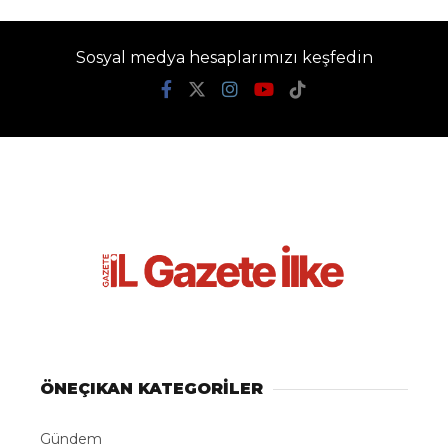
Suriye ve Rusya
arasında Rus askeri
varlığının yeniden
yapılandırılmasına
ilişkin mutabakat
zaptı imzalandı
Gazete İlke
TÜM YAZILARI
Giriş: 09-08-2026 18:40
Dünya
Güncelleme: 09-08-2026 18:40
Kaynak: İHA