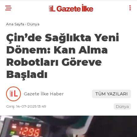
Ana Sayfa
›
Dünya
Çin’de Sağlıkta Yeni
Dönem: Kan Alma
Robotları Göreve
Başladı
Gazete İlke Haber
TÜM YAZILARI
Giriş: 14-07-2025 13:49
Dünya