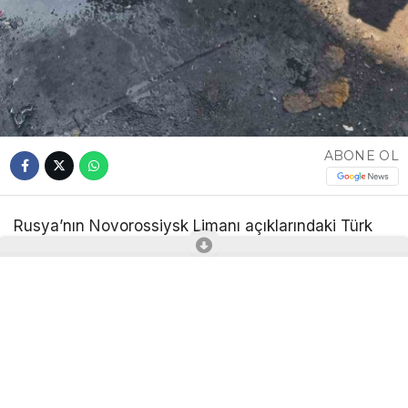
ABONE OL
Rusya’nın Novorossiysk Limanı açıklarındaki Türk
bayraklı “MV Güllük” kuru yük gemisine insansız
hava aracı ( ) ile saldırı gerçekleştirildi.
Rusya’nın Taman kentine doğru seyreden Türk
bayraklı kuru yük gemisi MV Güllük, Novorossiysk
Limanı yakınlarında saldırısına uğradı. ’nın geminin
yaşam mahalline isabet ettiği, can kaybı ya da