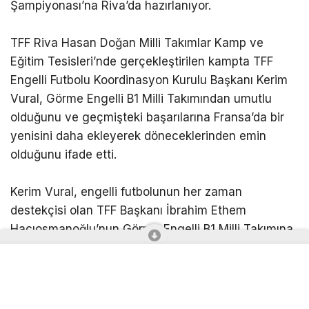
Şampiyonası’na Riva’da hazırlanıyor.
TFF Riva Hasan Doğan Milli Takımlar Kamp ve
Eğitim Tesisleri’nde gerçekleştirilen kampta TFF
Engelli Futbolu Koordinasyon Kurulu Başkanı Kerim
Vural, Görme Engelli B1 Milli Takımından umutlu
olduğunu ve geçmişteki başarılarına Fransa’da bir
yenisini daha ekleyerek döneceklerinden emin
olduğunu ifade etti.
Kerim Vural, engelli futbolunun her zaman
destekçisi olan TFF Başkanı İbrahim Ethem
Hacıosmanoğlu’nun Görme Engelli B1 Milli Takımına
duyduğu güveni ve ay-yıldızlıların daha önceki
başarılarını tekrarlayıp bir kez daha Avrupa
şampiyonu olarak kupayı Türkiye’ye getireceklerine
dair inancını da dile getirdi.