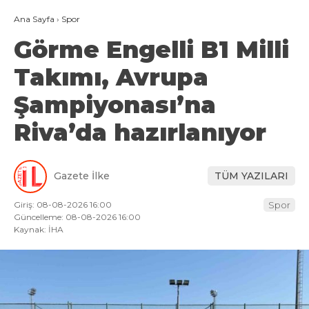
Ana Sayfa
›
Spor
Görme Engelli B1 Milli
Takımı, Avrupa
Şampiyonası’na
Riva’da hazırlanıyor
Gazete İlke
TÜM YAZILARI
Giriş: 08-08-2026 16:00
Spor
Güncelleme: 08-08-2026 16:00
Kaynak: İHA