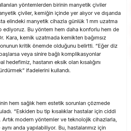
nılan yöntemlerden birinin manyetik çiviler
yetik çiviler, kemiğin içinde yer alıyor ve dışarıda
asta elindeki manyetik cihazla günlük 1 mm uzatma
kip ediyoruz. Bu yöntem hem daha konforlu hem de
f. Dr. Kara, kemik uzatmada kemikten bağımsız
yonunun kritik önemde olduğunu belirtti. “Eğer diz
ı başlarsa veya sinire bağlı komplikasyonlar
l hedefimiz, hastanın eksik olan kısalığını
dürmek” ifadelerini kullandı.
inin hem sağlık hem estetik sorunları çözmede
dı. “Eskiden bu tip kısalıklar hastalar için ciddi
. Artık modern yöntemler ve teknolojik cihazlarla,
nı anda yapılabiliyor. Bu, hastalarımız için