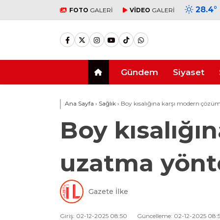
28.4
°
FOTO
GALERİ
VİDEO
GALERİ
Gündem
Siyaset
Ana Sayfa
›
Sağlık
›
Boy kısalığına karşı modern çözü
Boy kısalığı
uzatma yönt
Gazete İlke
Giriş: 02-12-2025 08:50
Güncelleme: 02-12-2025 08: