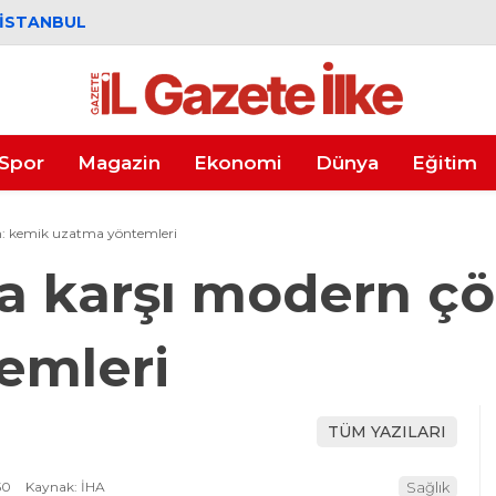
İSTANBUL
Spor
Magazin
Ekonomi
Dünya
Eğitim
m: kemik uzatma yöntemleri
na karşı modern ç
emleri
TÜM YAZILARI
50
Kaynak: İHA
Sağlık