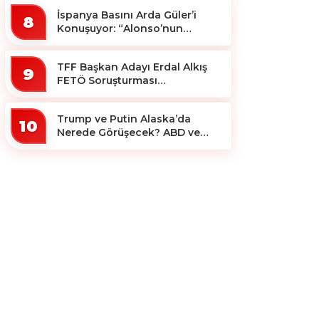
İspanya Basını Arda Güler’i
8
Konuşuyor: “Alonso’nun
Büyücüsü”
TFF Başkan Adayı Erdal Alkış
9
FETÖ Soruşturması
Kapsamında Tutuklandı
Trump ve Putin Alaska’da
10
Nerede Görüşecek? ABD ve
Rus Basını Farklı Yerleri İşaret
Etti!