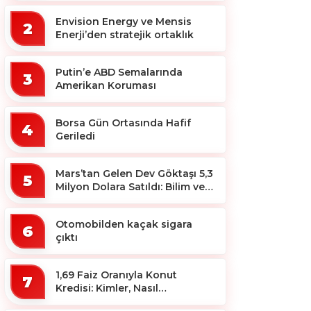
Envision Energy ve Mensis
2
Enerji’den stratejik ortaklık
Putin’e ABD Semalarında
3
Amerikan Koruması
Borsa Gün Ortasında Hafif
4
Geriledi
Mars’tan Gelen Dev Göktaşı 5,3
5
Milyon Dolara Satıldı: Bilim ve
Koleksiyon Dünyası Sallandı!
Otomobilden kaçak sigara
6
çıktı
1,69 Faiz Oranıyla Konut
7
Kredisi: Kimler, Nasıl
Yararlanacak?