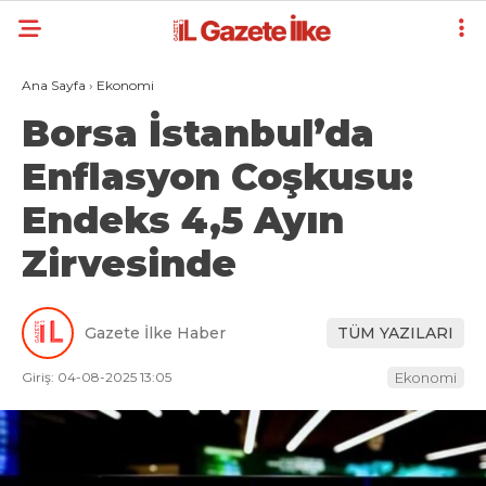
Ana Sayfa
›
Ekonomi
Borsa İstanbul’da
Enflasyon Coşkusu:
Endeks 4,5 Ayın
Zirvesinde
Gazete İlke Haber
TÜM YAZILARI
Giriş: 04-08-2025 13:05
Ekonomi