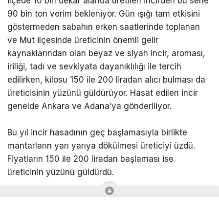
ilçede 10 bin dekar alanda üretilen incirden bu sene
90 bin ton verim bekleniyor. Gün ışığı tam etkisini
göstermeden sabahın erken saatlerinde toplanan
ve Mut ilçesinde üreticinin önemli gelir
kaynaklarından olan beyaz ve siyah incir, aroması,
iriliği, tadı ve sevkiyata dayanıklılığı ile tercih
edilirken, kilosu 150 ile 200 liradan alıcı bulması da
üreticisinin yüzünü güldürüyor. Hasat edilen incir
genelde Ankara ve Adana’ya gönderiliyor.
Bu yıl incir hasadının geç başlamasıyla birlikte
mantarların yarı yarıya dökülmesi üreticiyi üzdü.
Fiyatların 150 ile 200 liradan başlaması ise
üreticinin yüzünü güldürdü.
Bu yıl incir mantarlarının çok dökülmesi ve zayiat
olduğunu söyleyen Tüccar Hünkar Yıldız, “2026