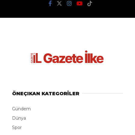
Marmaris’e müzik
köprüsü kuracak
Gazete İlke
TÜM YAZILARI
Giriş: 10-08-2026 15:10
Genel
Güncelleme: 10-08-2026 15:10
Kaynak: İHA