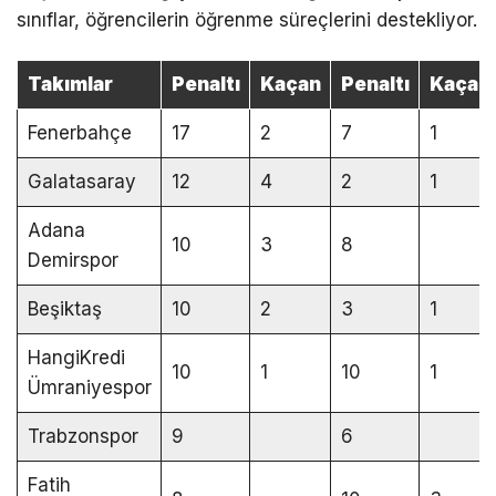
sınıflar, öğrencilerin öğrenme süreçlerini destekliyor.
Takımlar
Penaltı
Kaçan
Penaltı
Kaçan
Fenerbahçe
17
2
7
1
Galatasaray
12
4
2
1
Adana
10
3
8
Demirspor
Beşiktaş
10
2
3
1
HangiKredi
10
1
10
1
Ümraniyespor
Trabzonspor
9
6
Fatih