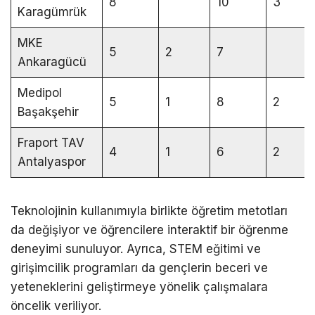
8
10
3
Karagümrük
MKE
5
2
7
Ankaragücü
Medipol
5
1
8
2
Başakşehir
Fraport TAV
4
1
6
2
Antalyaspor
Teknolojinin kullanımıyla birlikte öğretim metotları
da değişiyor ve öğrencilere interaktif bir öğrenme
deneyimi sunuluyor. Ayrıca, STEM eğitimi ve
girişimcilik programları da gençlerin beceri ve
yeteneklerini geliştirmeye yönelik çalışmalara
öncelik veriliyor.