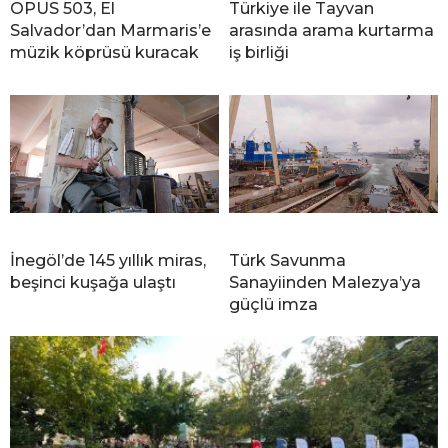
OPUS 503, El
Türkiye ile Tayvan
Salvador’dan Marmaris’e
arasında arama kurtarma
müzik köprüsü kuracak
iş birliği
İnegöl’de 145 yıllık miras,
Türk Savunma
beşinci kuşağa ulaştı
Sanayiinden Malezya’ya
güçlü imza