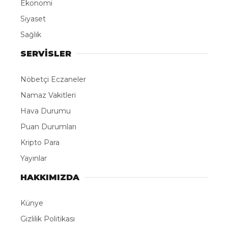
ABONE OL
El Salvador’un dünyaca tanınan pop-lirik vokal
üçlüsü OPUS 503, El Salvador’un bağımsızlığının
205. yıl dönümü kapsamında çıktığı “Palmiye ve
Çiçekler Diyarı El Salvador” adlı uluslararası turne
çerçevesinde Marmaris’te müzikseverlerle
buluşacak.
Marmaris Belediyesi, uluslararası kültür ve sanat
etkinliklerine ev sahipliği yapmayı sürdürüyor. Bu
kapsamda El Salvador Ankara Büyükelçiliği ile
gerçekleştirilen iş birliğiyle, Salvadorlu pop-lirik
vokal üçlüsü OPUS 503, Marmaris’te sahne alacak.
El Salvador Cumhuriyeti Hükümeti’nin desteğiyle