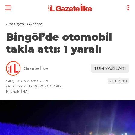
Ana Sayfa
›
Gündem
Bingöl’de otomobil
takla attı: 1 yaralı
Gazete İlke
TÜM YAZILARI
Giriş: 13-06-2026 00:48
Gündem
Güncelleme: 13-06-2026 00:48
Kaynak: İHA