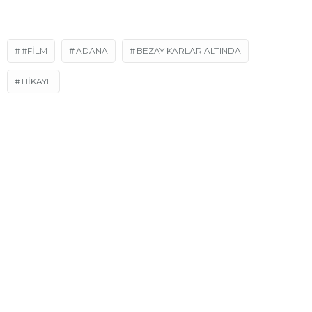
#FILM
ADANA
BEZAY KARLAR ALTINDA
HİKAYE