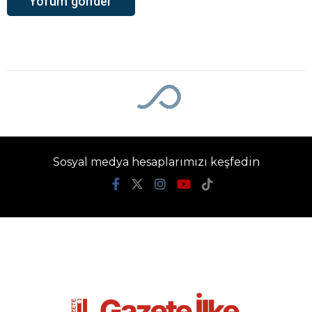
Ana Sayfa
›
Kültür-Sanat
Recep Tayyip
Erdoğan Camii hızla
yükseliyor
Gazete İlke
TÜM YAZILARI
Giriş: 06-08-2026 18:00
Kültür-Sanat
Güncelleme: 06-08-2026 18:00
Kaynak: İHA