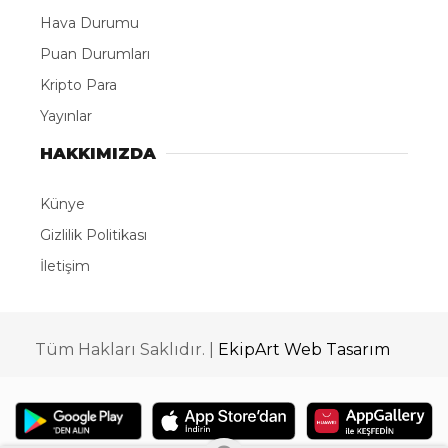
halkımızın isteği doğrultusunda Recep Tayyip
Erdoğan Camii’dir. Cumhurbaşkanımıza Allah nice
hizmetler nasip eder inşallah. Türkiye’nin her yerine
camiler, eserler kazandırdı birçok eser yanında”
dedi.
Cumhurbaşkanlığı Yüksek İstişare Kurulu (YİK) üyesi
ve 27. Dönem TBMM Meclis Başkanı İsmail
Kahraman, bir dizi ziyaret için geldiği baba ocağı
Rize’de, sahil dolgu alanında yapımı devam eden
Recep Tayyip Erdoğan Camii inşaatında
incelmelerde bulundu. Kahraman’a burada Rize
Valisi İhsan Selim Baydaş, Rize Belediye Başkanı
Rahmi Metin, Müftü Naci Çakmakçı, ÇAYKUR Genel
Müdürü Yusuf Ziya Alim, Rize Ticaret Borsası
Başkanı Mehmet Erdoğan ve protokol üyeleri eşlik
etti. Kahraman ve beraberindeki heyet Millet