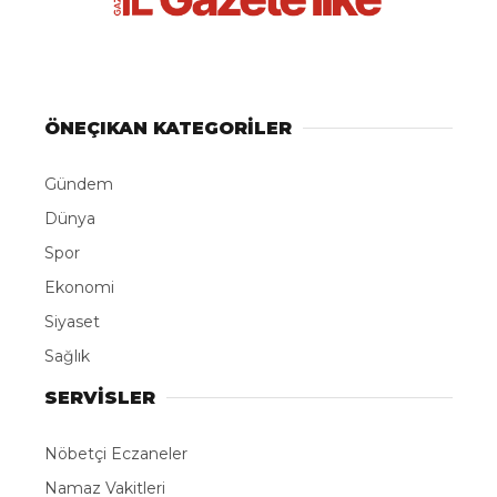
ABONE OL
Cumhurbaşkanlığı Yüsek İstişare Kurulu (YİK) üyesi
ve 27. Dönem TBMM Meclis Başkanı İsmail
Kahraman, Rize’de yapımı devam eden Recep
Tayyip Erdoğan Camisi inşaatında incelemelerde
bulunarak, “Camimizin adı daha önceden de