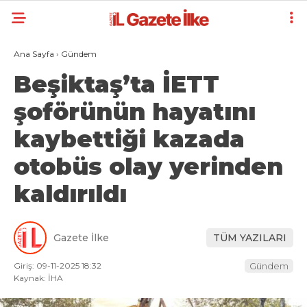
Ana Sayfa
›
Gündem
Beşiktaş’ta İETT
şoförünün hayatını
kaybettiği kazada
otobüs olay yerinden
kaldırıldı
Gazete İlke
TÜM YAZILARI
Giriş: 09-11-2025 18:32
Gündem
Kaynak: İHA