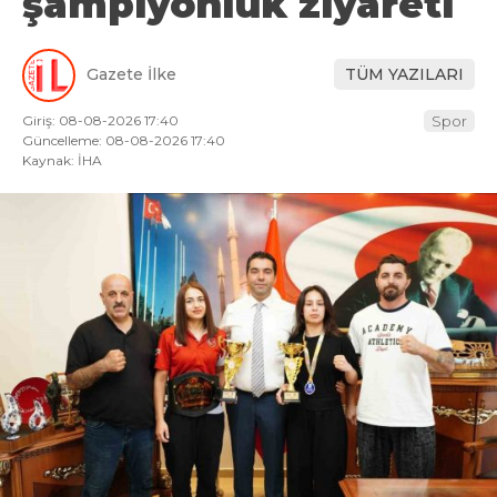
şampiyonluk ziyareti
Gazete İlke
TÜM YAZILARI
Giriş: 08-08-2026 17:40
Spor
Güncelleme: 08-08-2026 17:40
Kaynak: İHA