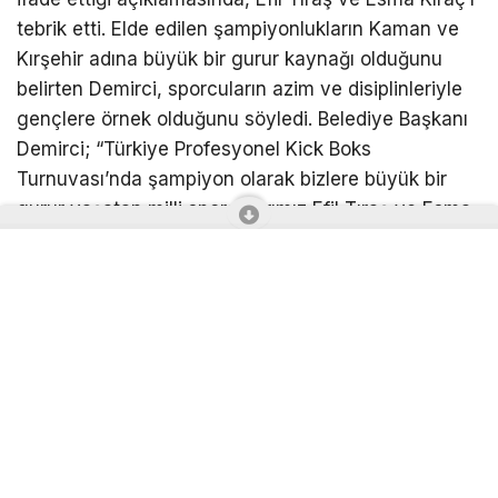
tebrik etti. Elde edilen şampiyonlukların Kaman ve
Kırşehir adına büyük bir gurur kaynağı olduğunu
belirten Demirci, sporcuların azim ve disiplinleriyle
gençlere örnek olduğunu söyledi. Belediye Başkanı
Demirci; “Türkiye Profesyonel Kick Boks
Turnuvası’nda şampiyon olarak bizlere büyük bir
gurur yaşatan milli sporcularımız Efil Tıraş ve Esma
Kıraç’ı yürekten kutluyorum. Azimleri, disiplinleri ve
mücadeleleriyle gençlerimize örnek oldular” dedi.
Ziyaret, hatıra fotoğrafı çekilmesinin ardından sona
erdi.