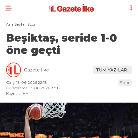
Ana Sayfa
›
Spor
Beşiktaş, seride 1-0
öne geçti
Gazete İlke
TÜM YAZILARI
Giriş: 13-06-2026 22:18
Spor
Güncelleme: 13-06-2026 22:18
Kaynak: İHA